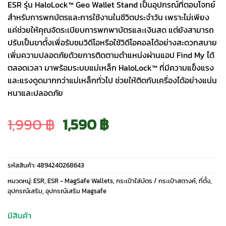
ESR รุ่น HaloLock™ Geo Wallet Stand เป็นอุปกรณ์ที่ตอบโจทย์
สำหรับการพกบัตรและการใช้งานในชีวิตประจำวัน เพราะไม่เพียง
แค่ช่วยให้คุณจัดระเบียบการพกพาบัตรและเงินสด แต่ยังสามารถ
ปรับเป็นขาตั้งเพื่อรับชมวิดีโอหรือใช้วิดีโอคอลได้อย่างสะดวกสบาย
เพิ่มความปลอดภัยด้วยการติดตามตำแหน่งผ่านแอป Find My ได้
ตลอดเวลา มาพร้อมระบบแม่เหล็ก HaloLock™ ที่มีความแข็งแรง
และแรงดูดมากกว่าแม่เหล็กทั่วไป ช่วยให้ติดกับเครื่องได้อย่างแน่น
หนาและปลอดภัย
Original
Current
1,990
฿
1,590
฿
price
price
รหัสสินค้า:
4894240268643
was:
is:
หมวดหมู่:
ESR
,
ESR - MagSafe Wallets
,
กระเป๋าใส่บัตร / กระเป๋าสตางค์
,
ที่ตั้ง
,
อุปกรณ์เสริม
,
อุปกรณ์เสริม Magsafe
1,990 ฿.
1,590 ฿.
มีสินค้า