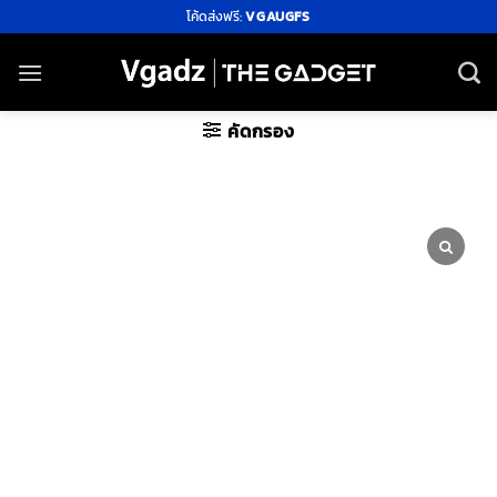
ข้าม
โค้ดส่งฟรี:
VGAUGFS
ไป
ยัง
เนื้อหา
คัดกรอง