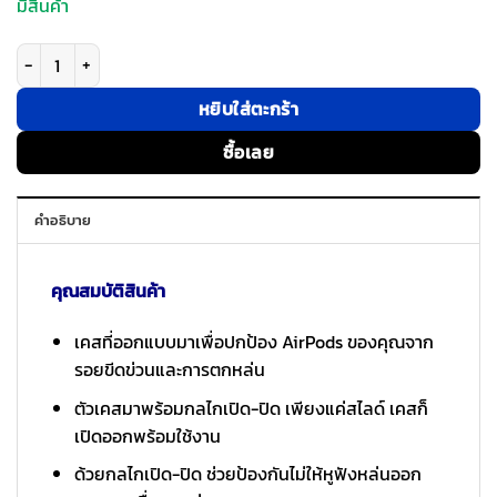
มีสินค้า
จำนวน ESR รุ่น Pulse FlickLock Case (HaloLock) - เคส AirPods 4 - สี Gree
หยิบใส่ตะกร้า
ซื้อเลย
คำอธิบาย
คุณสมบัติสินค้า
เคสที่ออกแบบมาเพื่อปกป้อง AirPods ของคุณจาก
รอยขีดข่วนและการตกหล่น
ตัวเคสมาพร้อมกลไกเปิด-ปิด เพียงแค่สไลด์ เคสก็
เปิดออกพร้อมใช้งาน
ด้วยกลไกเปิด-ปิด ช่วยป้องกันไม่ให้หูฟังหล่นออก