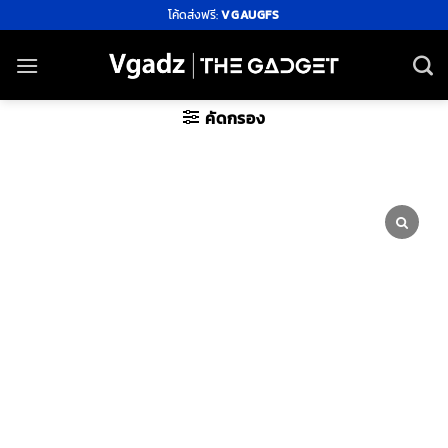
ข้าม
โค้ดส่งฟรี:
VGAUGFS
ไป
ยัง
เนื้อหา
คัดกรอง