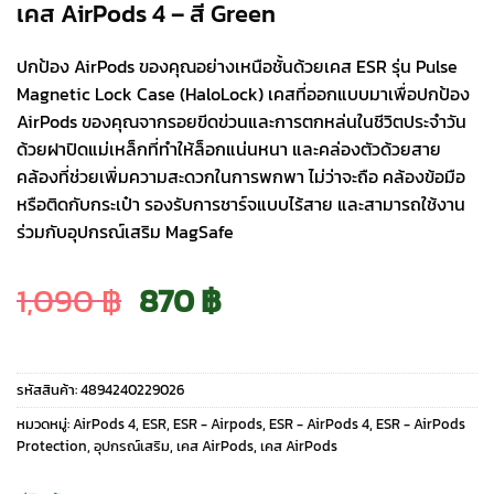
เคส AirPods 4 – สี Green
ปกป้อง AirPods ของคุณอย่างเหนือชั้นด้วยเคส ESR รุ่น Pulse
Magnetic Lock Case (HaloLock) เคสที่ออกแบบมาเพื่อปกป้อง
AirPods ของคุณจากรอยขีดข่วนและการตกหล่นในชีวิตประจำวัน
ด้วยฝาปิดแม่เหล็กที่ทำให้ล็อกแน่นหนา และคล่องตัวด้วยสาย
คล้องที่ช่วยเพิ่มความสะดวกในการพกพา ไม่ว่าจะถือ คล้องข้อมือ
หรือติดกับกระเป๋า รองรับการชาร์จแบบไร้สาย และสามารถใช้งาน
ร่วมกับอุปกรณ์เสริม MagSafe
Original
Current
1,090
฿
870
฿
price
price
รหัสสินค้า:
4894240229026
was:
is:
หมวดหมู่:
AirPods 4
,
ESR
,
ESR - Airpods
,
ESR - AirPods 4
,
ESR - AirPods
Protection
,
อุปกรณ์เสริม
,
เคส AirPods
,
เคส AirPods
1,090 ฿.
870 ฿.