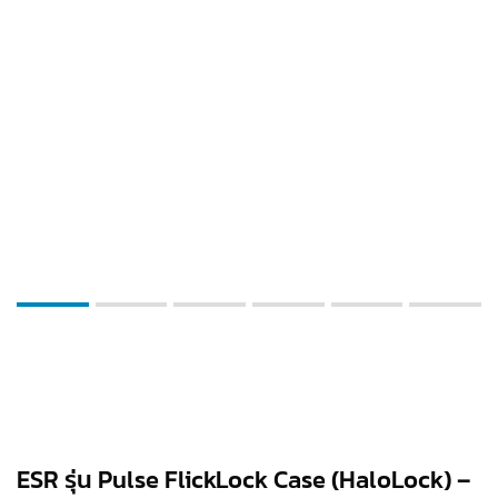
ESR รุ่น Pulse FlickLock Case (HaloLock) –