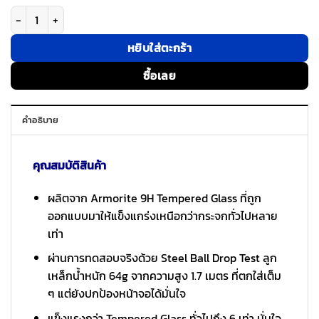
จำนวน ESR รุ่น UltraFit Armorite® Screen Protector (Privacy) - ฟิล์มกร
หยิบใส่ตะกร้า
ซื้อเลย
คำอธิบาย
คุณสมบัติสินค้า
ผลิตจาก Armorite 9H Tempered Glass ที่ถูก
ออกแบบมาให้แข็งแกร่งเหนือกว่ากระจกทั่วไปหลาย
เท่า
ผ่านการทดสอบจริงด้วย Steel Ball Drop Test ลูก
เหล็กน้ำหนัก 64g จากความสูง 1.7 เมตร ที่ตกใส่เต็ม
ๆ แต่ยังปกป้องหน้าจอได้มั่นใจ
แข็งแรงกว่า Tempered Glass ทั่วไปถึง 6 เท่า มั่นใจ