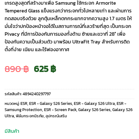
เกรดสูงสุดที่สร้างมาเพื่อ Samsung ใช้กระจก Armorite
Tempered Glass แข็งแรงกว่ากระจกทั่วไปหลายเท่า และผ่านการ
ทดสอบจริงด้วย ลูกตุ้มเหล็กตกกระแทกจากความสูง 1.7 เมตร ให้
มั่นใจว่าปกป้องหน้าจอได้ในสถานการณ์ที่เลวร้ายที่สุด เป็นกระจก
Pivacy ที่มีการป้องกันการมองทั้งด้าน ซ้ายและขวาที่ 28° เพื่อ
ป้องกันความเป็นส่วนตัว มาพร้อม UltraFit Tray สำหรับการติด
ตั้งที่ง่าย เนียน และไร้ฟองอากาศ
Original
Current
890
฿
625
฿
price
price
รหัสสินค้า:
4894240297797
was:
is:
หมวดหมู่:
ESR
,
ESR - Galaxy S26 Series
,
ESR - Galaxy S26 Ultra
,
ESR -
Samsung Protection
,
ESR - Screen Pack
,
Galaxy S26 Series
,
Galaxy S26
Ultra
,
ฟิล์มกระจกนิรภัย
,
อุปกรณ์เสริม
890 ฿.
625 ฿.
มีสินค้า