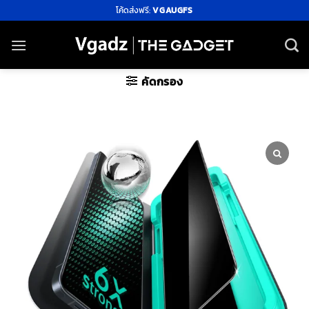
ข้าม
โค้ดส่งฟรี:
VGAUGFS
ไป
ยัง
เนื้อหา
คัดกรอง