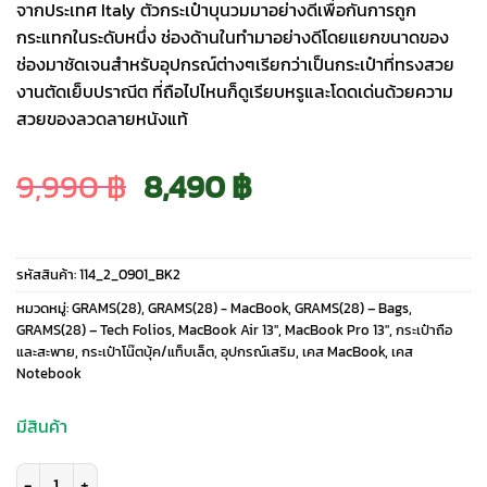
จากประเทศ Italy ตัวกระเป๋าบุนวมมาอย่างดีเพื่อกันการถูก
กระแทกในระดับหนึ่ง ช่องด้านในทำมาอย่างดีโดยแยกขนาดของ
ช่องมาชัดเจนสำหรับอุปกรณ์ต่างๆเรียกว่าเป็นกระเป๋าที่ทรงสวย
งานตัดเย็บปราณีต ที่ถือไปไหนก็ดูเรียบหรูและโดดเด่นด้วยความ
สวยของลวดลายหนังแท้
Original
Current
9,990
฿
8,490
฿
price
price
รหัสสินค้า:
114_2_0901_BK2
was:
is:
หมวดหมู่:
GRAMS(28)
,
GRAMS(28) - MacBook
,
GRAMS(28) – Bags
,
GRAMS(28) – Tech Folios
,
MacBook Air 13″
,
MacBook Pro 13″
,
กระเป๋าถือ
และสะพาย
,
กระเป๋าโน๊ตบุ้ค/แท็บเล็ต
,
อุปกรณ์เสริม
,
เคส MacBook
,
เคส
9,990 ฿.
8,490 ฿.
Notebook
มีสินค้า
จำนวน GRAMS(28) รุ่น 114 Leather Folio - ซองใส่ MacBook Air 13" (M2/M3