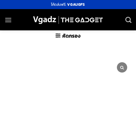
ข้าม
โค้ดส่งฟรี:
VGAUGFS
ไป
ยัง
เนื้อหา
คัดกรอง