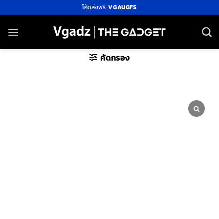
ข้าม
โค้ดส่งฟรี:
VGAUGFS
ไป
ยัง
เนื้อหา
คัดกรอง