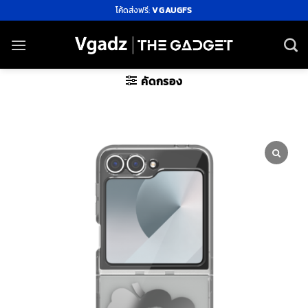
ข้าม
โค้ดส่งฟรี:
VGAUGFS
ไป
ยัง
เนื้อหา
คัดกรอง