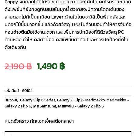
Poppy จนดอกไม้นี้ได้รับขนานนามว่า ดอกไม้ที่ไม่เคยโรยรา เหมือน
ดั่งแฟชั่นที่ยังคงดูทันสมัยในยุคนี้ ตัวเคสจะมีความโดดเด่นของ
ลายดอกไม้ที่เป็นเหมือน Layer ด้านในโดยจะมีสีเป็นพื้นหลังและ
มีดอกไม้ขึ้นมาอีกชั้น แล้วด้วยวัสดุ TPU ในส่วนขอบทำให้การจับถือ
ค่อนข้างติดมือใช้งานะดวก และเพิ่มการปกป้องที่ดีด้วยวัสดุ PC
ด้านหลัง ทำให้เคสตัวนี้คือเคสแฟชั่นตัวท้อปและการปกป้องที่ดีใน
ตัวเดียวกัน
Original
Current
2,190
฿
1,490
฿
price
price
รหัสสินค้า:
60104
was:
is:
หมวดหมู่:
Galaxy Flip 6 Series
,
Galaxy Z Flip 6
,
Marimekko
,
Marimekko -
Galaxy Z Flip 6
,
เคส Samsung
,
เคสแฟชั่น - Galaxy Z Flip 6
2,190 ฿.
1,490 ฿.
หมดชั่วคราว ทักแชทเช็คสต๊อกสาขา