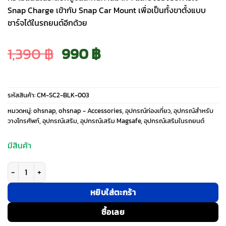
Snap Charge เข้ากับ Snap Car Mount เพื่อเป็นทั้งขาตั้งแบบ
ชาร์จได้ในรถยนต์อีกด้วย
Original
Current
1,390
฿
990
฿
price
price
รหัสสินค้า:
CM-SC2-BLK-003
was:
is:
หมวดหมู่:
ohsnap
,
ohsnap - Accessories
,
อุปกรณ์ท่องเที่ยว
,
อุปกรณ์สำหรับ
วางโทรศัพท์
,
อุปกรณ์เสริม
,
อุปกรณ์เสริม Magsafe
,
อุปกรณ์เสริมในรถยนต์
1,390 ฿.
990 ฿.
มีสินค้า
จำนวน ohsnap! รุ่น Snap Car Mount - แท่นวางมือถือในรถ - สี Black ชิ้น
หยิบใส่ตะกร้า
ซื้อเลย