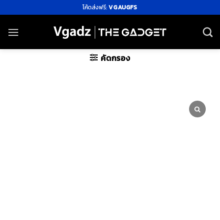
ข้าม
โค้ดส่งฟรี:
VGAUGFS
ไป
ยัง
เนื้อหา
คัดกรอง