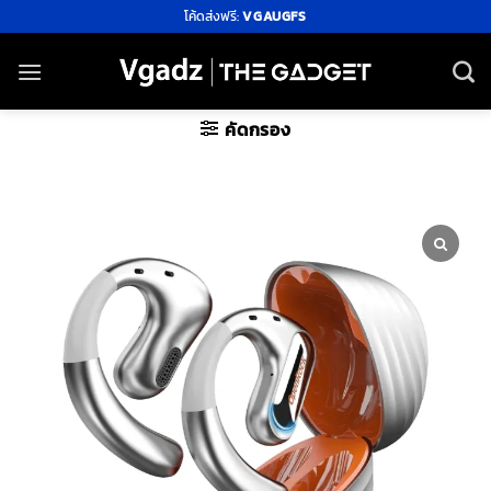
ข้าม
โค้ดส่งฟรี:
VGAUGFS
ไป
ยัง
เนื้อหา
คัดกรอง