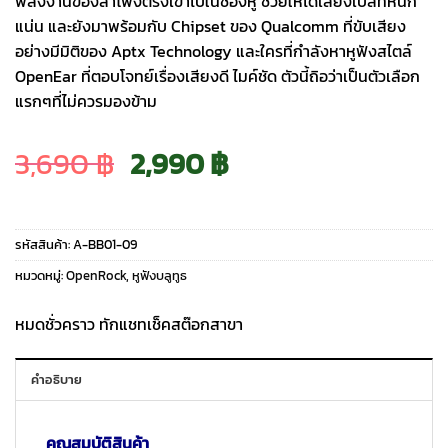
พลังงานของลำโพงตรงเข้าไปในช่องหู ช่วยให้ได้เสียงเบสที่หนัก
แน่น และยังมาพร้อมกับ Chipset ของ Qualcomm ที่ขับเสียง
อย่างมีมิติของ Aptx Technology และใครที่กำลังหาหูฟังสไตล์
OpenEar ที่ตอบโจทย์เรื่องเสียงดี ไมค์ชัด ตัวนี้ถิอว่าเป็นตัวเลือก
แรกๆที่ไม่ควรมองข้าม
Original
Current
3,690
฿
2,990
฿
price
price
รหัสสินค้า:
A-BB01-09
was:
is:
หมวดหมู่:
OpenRock
,
หูฟังบลูทูธ
3,690 ฿.
2,990 ฿.
หมดชั่วคราว ทักแชทเช็คสต๊อกสาขา
คำอธิบาย
คุณสมบัติสินค้า