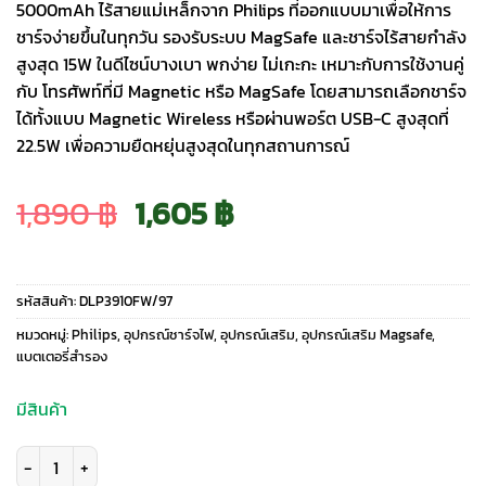
5000mAh ไร้สายแม่เหล็กจาก Philips ที่ออกแบบมาเพื่อให้การ
ชาร์จง่ายขึ้นในทุกวัน รองรับระบบ MagSafe และชาร์จไร้สายกำลัง
สูงสุด 15W ในดีไซน์บางเบา พกง่าย ไม่เกะกะ เหมาะกับการใช้งานคู่
กับ โทรศัพท์ที่มี Magnetic หรือ MagSafe โดยสามารถเลือกชาร์จ
ได้ทั้งแบบ Magnetic Wireless หรือผ่านพอร์ต USB-C สูงสุดที่
22.5W เพื่อความยืดหยุ่นสูงสุดในทุกสถานการณ์
Original
Current
1,890
฿
1,605
฿
price
price
รหัสสินค้า:
DLP3910FW/97
was:
is:
หมวดหมู่:
Philips
,
อุปกรณ์ชาร์จไฟ
,
อุปกรณ์เสริม
,
อุปกรณ์เสริม Magsafe
,
แบตเตอรี่สำรอง
1,890 ฿.
1,605 ฿.
มีสินค้า
จำนวน Philips รุ่น Magnetic Wireless Battery Pack - พาวเวอร์แบงค์ไร้สา