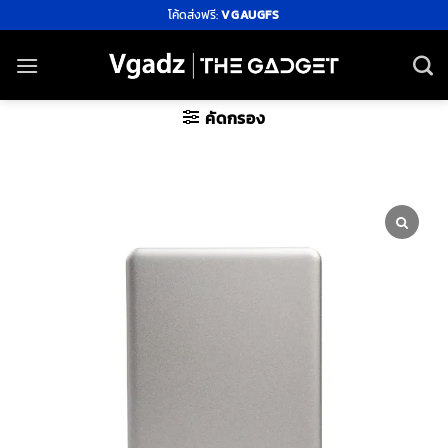
ข้าม
โค้ดส่งฟรี:
VGAUGFS
ไป
ยัง
เนื้อหา
คัดกรอง