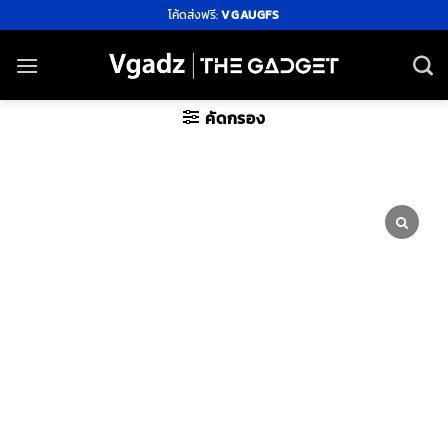
ข้าม
โค้ดส่งฟรี:
VGAUGFS
ไป
ยัง
เนื้อหา
คัดกรอง