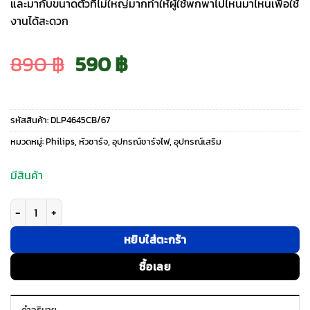
และมากับขนาดตัวที่ไม่ใหญ่มากทำให้ผู้ใช้พกพาไปไหนมาไหนเพื่อใช้
งานได้สะดวก
Original
Current
890
฿
590
฿
price
price
รหัสสินค้า:
DLP4645CB/67
was:
is:
หมวดหมู่:
Philips
,
หัวชาร์จ
,
อุปกรณ์ชาร์จไฟ
,
อุปกรณ์เสริม
890 ฿.
590 ฿.
มีสินค้า
จำนวน Philips หัวชาร์จ รุ่น PD45W อะแดปเตอร์ 2 พอร์ต GaN - สี Black ชิ้น
หยิบใส่ตะกร้า
ซื้อเลย
คำอธิบาย