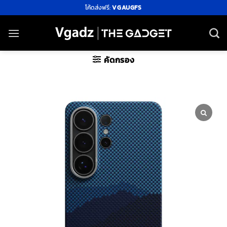
ข้าม
โค้ดส่งฟรี:
VGAUGFS
ไป
ยัง
เนื้อหา
คัดกรอง