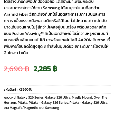
ได้สร้างมาแค่เพื่อปกป้องมือถือ แต่สร้างมาเพื่อยกระดับ
ประสบการณ์การใช้งาน Samsung ให้สมบูรณ์แบบที่สุดด้วย
Aramid Fiber วัสดุเดียวกับที่ใช้ในอุตสาหกรรมการบินและการ
ทหาร แข็งแรงเหนือพลาสติกหรือซิลิโคนทั่วไปหลายเท่า แต่กลับ
บางเฉียบจนแทบไม่รู้สึกว่ามีเคสอยู่บนเครื่อง พร้อมลวดลายถัก
แบบ Fusion Weaving™ ที่เป็นเอกลักษณ์ โชว์ความหรูหราแบบที่
แบรนด์อื่นเลียนแบบไม่ได้ มาพร้อมเทคโนโลยี AARON Button ที่
เพิ่มฟังก์ชันลัดได้สูงสุด 3 คำสั่งในปุ่มเดียว ยกระดับการใช้งานให้
ลื่นไหลกว่าเดิม
Original
Current
2,690
฿
2,285
฿
price
price
รหัสสินค้า:
KS2604U
was:
is:
หมวดหมู่:
Galaxy S26 Series
,
Galaxy S26 Ultra
,
MagEz Mount
,
Over The
Horizon
,
Pitaka
,
Pitaka - Galaxy S26 Series
,
Pitaka - Galaxy S26 Ultra
,
เคส Magsafe/Magnetic
,
เคส Samsung
2,690 ฿.
2,285 ฿.