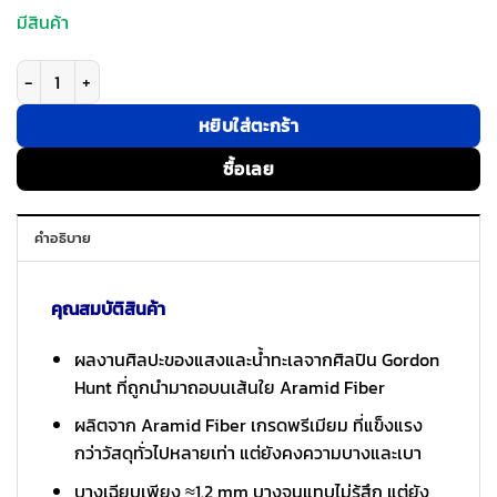
มีสินค้า
จำนวน Pitaka รุ่น Edge Case (Star Peak) - เคส Galaxy S26 Ultra - สี Ove
หยิบใส่ตะกร้า
ซื้อเลย
คำอธิบาย
คุณสมบัติสินค้า
ผลงานศิลปะของแสงและน้ำทะเลจากศิลปิน Gordon
Hunt ที่ถูกนำมาถอบนเส้นใย Aramid Fiber
ผลิตจาก Aramid Fiber เกรดพรีเมียม ที่แข็งแรง
กว่าวัสดุทั่วไปหลายเท่า แต่ยังคงความบางและเบา
บางเฉียบเพียง ≈1.2 mm บางจนแทบไม่รู้สึก แต่ยัง