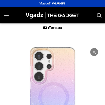
ข้าม
โค้ดส่งฟรี:
VGAUGFS
ไป
ยัง
เนื้อหา
คัดกรอง