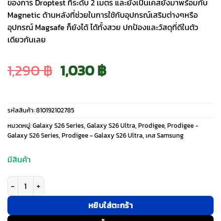
ของการ Droptest ที่ระดับ 2 เมตร และยังเป็นเคสยังมาพร้อมกับ
Magnetic ด้านหลังที่ช่วยในการใช้กับอุปกรณ์เสริมต่างๆหรือ
อุปกรณ์ Magsafe ก็ยังได้ ได้ทั้งสวย ปกป้องและวัสดุที่ดีในตัว
เดียวกันเลย
Original
Current
1,290
฿
1,030
฿
price
price
รหัสสินค้า:
810192102785
was:
is:
หมวดหมู่:
Galaxy S26 Series
,
Galaxy S26 Ultra
,
Prodigee
,
Prodigee -
Galaxy S26 Series
,
Prodigee - Galaxy S26 Ultra
,
เคส Samsung
1,290 ฿.
1,030 ฿.
มีสินค้า
จำนวน Prodigee รุ่น SuperStar - เคส Galaxy S26 Ultra - สี Space ชิ้น
หยิบใส่ตะกร้า