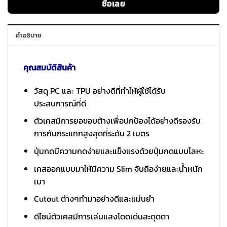
ซื้อเลย
คำอธิบาย
คุณสมบัติสินค้า
วัสดุ PC และ TPU อย่างดีที่ทำให้ผู้ใช้ได้รับ
ประสบการณ์ที่ดี
ตัวเคสมีการยอขอบต้างเพื่อปกป้องได้อย่างดีรองรับ
การกันกระแทกสูงสุดที่ระดับ 2 เมตร
ปุ่มกดมีความกดง่ายและแข็งแรงด้วยปุ่มกดแบบโลหะ
เคสออกแบบมาให้มีความ Slim จับถือง่ายและน้ำหนัก
เบา
Cutout ต่างๆทำมาอย่างดีและแม่นยำ
ดีไซน์ตัวเคสมีการเล่นแสงโดดเด่นสะดุดตา