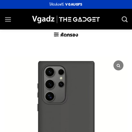
ข้าม
โค้ดส่งฟรี:
VGAUGFS
ไป
ยัง
เนื้อหา
คัดกรอง