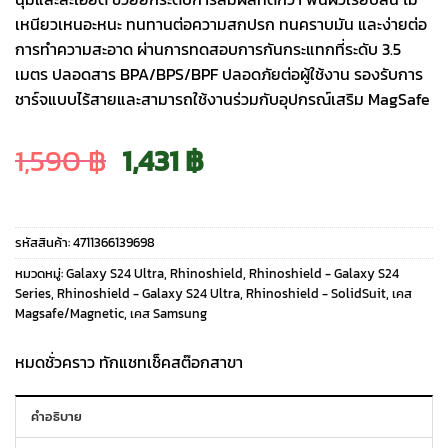
เหนียวเหนอะหนะ ทนทานต่อความสกปรก ทนคราบมัน และง่ายต่อ
การทำความสะอาด ผ่านการทดสอบการกันกระแทกที่ระดับ 3.5
เมตร ปลอดสาร BPA/BPS/BPF ปลอดภัยต่อผู้ใช้งาน รองรับการ
ชาร์จแบบไร้สายและสามารถใช้งานร่วมกับอุปกรณ์เสริม MagSafe
Original
Current
1,590
฿
1,431
฿
price
price
รหัสสินค้า:
4711366139698
was:
is:
หมวดหมู่:
Galaxy S24 Ultra
,
Rhinoshield
,
Rhinoshield - Galaxy S24
Series
,
Rhinoshield - Galaxy S24 Ultra
,
Rhinoshield - SolidSuit
,
เคส
Magsafe/Magnetic
,
เคส Samsung
1,590 ฿.
1,431 ฿.
หมดชั่วคราว ทักแชทเช็คสต๊อกสาขา
คำอธิบาย