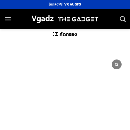
ข้าม
โค้ดส่งฟรี:
VGAUGFS
ไป
ยัง
เนื้อหา
คัดกรอง