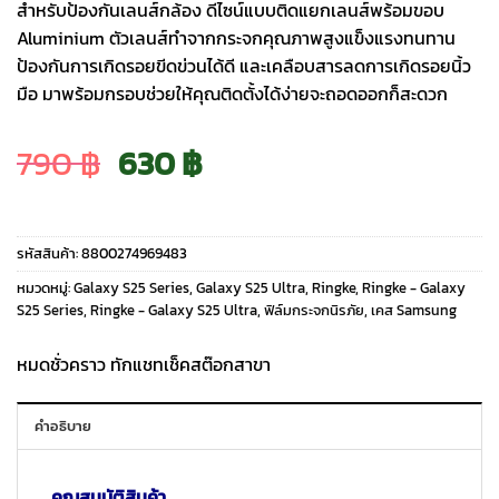
สำหรับป้องกันเลนส์กล้อง ดีไซน์แบบติดแยกเลนส์พร้อมขอบ
Aluminium ตัวเลนส์ทำจากกระจกคุณภาพสูงแข็งแรงทนทาน
ป้องกันการเกิดรอยขีดข่วนได้ดี และเคลือบสารลดการเกิดรอยนิ้ว
มือ มาพร้อมกรอบช่วยให้คุณติดตั้งได้ง่ายจะถอดออกก็สะดวก
Original
Current
790
฿
630
฿
price
price
รหัสสินค้า:
8800274969483
was:
is:
หมวดหมู่:
Galaxy S25 Series
,
Galaxy S25 Ultra
,
Ringke
,
Ringke - Galaxy
S25 Series
,
Ringke - Galaxy S25 Ultra
,
ฟิล์มกระจกนิรภัย
,
เคส Samsung
790 ฿.
630 ฿.
หมดชั่วคราว ทักแชทเช็คสต๊อกสาขา
คำอธิบาย
คุณสมบัติสินค้า