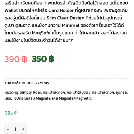
เสริมสำหรับคนที่อยากพกบัตรสำคัญติดมือถือไว้ตลอด แต่ไม่ชอบ
Wallet ขนาดใหญ่หรือ Card Holder ที่ดูหนาเทอะทะ เพราะจุดเด่น
ของรุ่นนี้คือดีไซน์แบบ Slim Clear Design ที่ช่วยให้ตัวอุปกรณ์
ดูเบา ดูสะอาด และยังคงความ Minimal ของตัวเครื่องเอาไว้ได้ดี
โดยยังรองรับ MagSafe เต็มรูปแบบ ทำให้ถอดเข้า-ออกได้สะดวก
และใช้งานในชีวิตประจำวันได้ง่ายมาก
Original
Current
390
฿
350
฿
price
price
รหัสสินค้า:
8800337779745
was:
is:
หมวดหมู่:
Simply Roar
,
กระเป๋าสตางค์
,
กระเป๋าใส่บัตร / กระเป๋าสตางค์
,
อุปกรณ์
เสริม
,
อุปกรณ์เสริม Magsafe
,
เคส Magsafe/Magnetic
390 ฿.
350 ฿.
มีสินค้า
จำนวน Simply Roar รุ่น Magnetic Clear Card Pocket Slim - ที่เก็บบัตรติดหลั