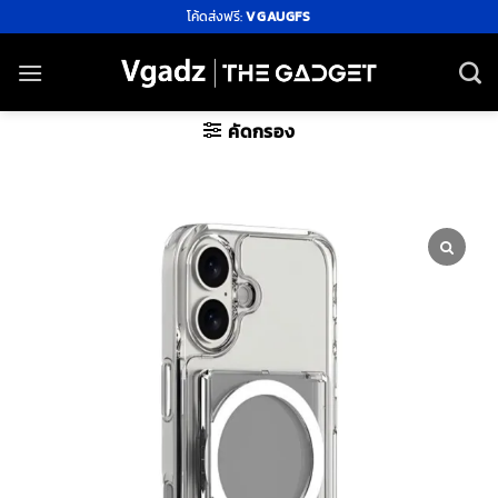
ข้าม
โค้ดส่งฟรี:
VGAUGFS
ไป
ยัง
เนื้อหา
คัดกรอง