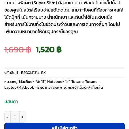
แบบบางพิเศษ (Super Slim) ที่ออกแบบมาเพื่อปกป้องแล็ปท็อป
ของคุณในสไตล์เรียบง่ายแต่โดดเด่น เหมาะกับคนที่ต้องการเคสใส่
โน้ตบุ๊กที่ เน้นความบาง น้ำหนักเบา และกันน้ำได้ในระดับหนึ่ง
สำหรับการใช้งานทั้งในชีวิตประจำวันและการเดินทางสั้นๆ โดยไม่
เพิ่มความหนามากให้กับอุปกรณ์ของคุณ
Original
Current
1,690
฿
1,520
฿
price
price
รหัสสินค้า:
BSGOM1314-BK
was:
is:
หมวดหมู่:
MacBook Air 15″
,
Notebook 14"
,
Tucano
,
Tucano -
Laptop/Macbook
,
กระเป๋าถือและสะพาย
,
กระเป๋าโน๊ตบุ้ค/แท็บเล็ต
1,690 ฿.
1,520 ฿.
มีสินค้า
จำนวน Tucano รุ่น Gommo Super Slim - กระเป๋าโน๊ตบุ๊ค Laptops 13-14"/ Mac
หยิบใส่ตะกร้า