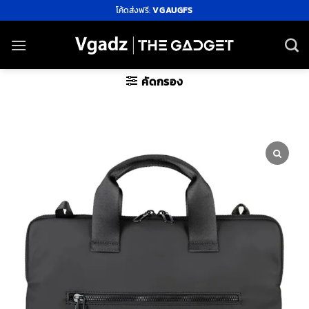
ข้าม
โค้ดส่งฟรี:
VGAUGFS
ไป
ยัง
เนื้อหา
คัดกรอง