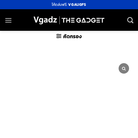
ข้าม
โค้ดส่งฟรี:
VGAUGFS
ไป
ยัง
เนื้อหา
คัดกรอง