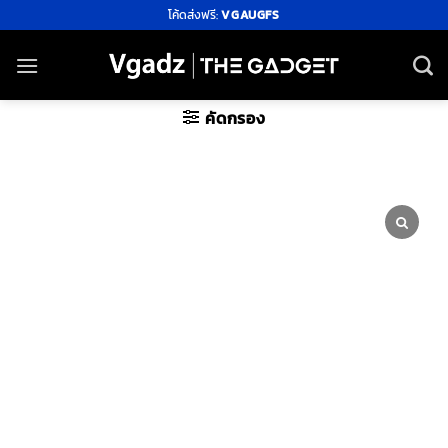
ข้าม
โค้ดส่งฟรี:
VGAUGFS
ไป
ยัง
เนื้อหา
คัดกรอง