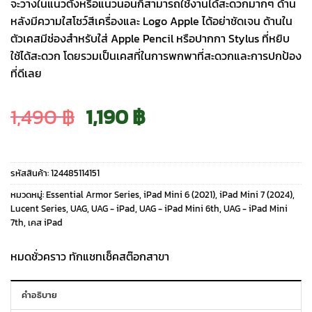
จะวางในแนวตั้งหรือแนวนอนก็สามารถใช้งานได้สะดวกมากๆ ด้าน
หลังมีความใสโชว์สีเครื่องและ Logo Apple ได้อย่าชัดเจน ด้านใน
ตัวเคสมีช่องสำหรับใส่ Apple Pencil หรือปากกา Stylus ที่หยิบ
ใช้ได้สะดวก โดยรวมเป็นเคสที่ในการพกพาที่สะดวกและการปกป้อง
ที่ดีเลย
Original
Current
1,490
฿
1,190
฿
price
price
รหัสสินค้า:
124485114151
was:
is:
หมวดหมู่:
Essential Armor Series
,
iPad Mini 6 (2021)
,
iPad Mini 7 (2024)
,
Lucent Series
,
UAG
,
UAG - iPad
,
UAG - iPad Mini 6th
,
UAG - iPad Mini
7th
,
เคส iPad
1,490 ฿.
1,190 ฿.
หมดชั่วคราว ทักแชทเช็คสต๊อกสาขา
คำอธิบาย