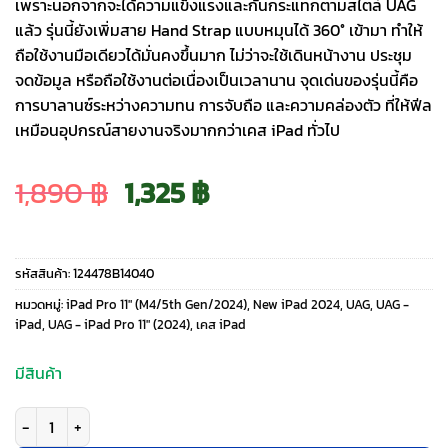
เพราะนอกจากจะได้ความแข็งแรงและกันกระแทกตามสไตล์ UAG
แล้ว รุ่นนี้ยังเพิ่มสาย Hand Strap แบบหมุนได้ 360° เข้ามา ทำให้
ถือใช้งานมือเดียวได้มั่นคงขึ้นมาก ไม่ว่าจะใช้เดินหน้างาน ประชุม
จดข้อมูล หรือถือใช้งานต่อเนื่องเป็นเวลานาน จุดเด่นของรุ่นนี้คือ
การบาลานซ์ระหว่างความทน การจับถือ และความคล่องตัว ที่ให้ฟีล
เหมือนอุปกรณ์สายงานจริงมากกว่าเคส iPad ทั่วไป
Original
Current
1,890
฿
1,325
฿
price
price
รหัสสินค้า:
124478B14040
was:
is:
หมวดหมู่:
iPad Pro 11" (M4/5th Gen/2024)
,
New iPad 2024
,
UAG
,
UAG -
iPad
,
UAG - iPad Pro 11" (2024)
,
เคส iPad
1,890 ฿.
1,325 ฿.
มีสินค้า
จำนวน UAG รุ่น Metropolis with Hand Strap - เคส iPad Pro 11" (5th/2024) 