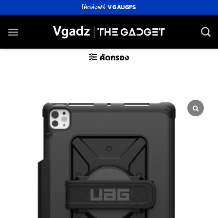
ข้าม
โค้ดส่งฟรี:
VGAUGFS
ไป
ยัง
เนื้อหา
คัดกรอง