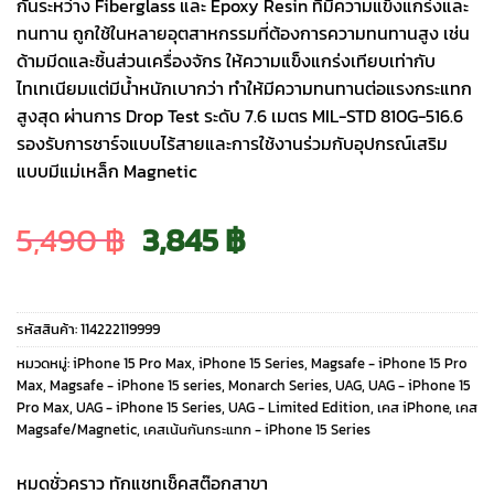
กันระหว่าง Fiberglass และ Epoxy Resin ที่มีความแข็งแกร่งและ
ทนทาน ถูกใช้ในหลายอุตสาหกรรมที่ต้องการความทนทานสูง เช่น
ด้ามมีดและชิ้นส่วนเครื่องจักร ให้ความแข็งแกร่งเทียบเท่ากับ
ไทเทเนียมแต่มีน้ำหนักเบากว่า ทำให้มีความทนทานต่อแรงกระแทก
สูงสุด ผ่านการ Drop Test ระดับ 7.6 เมตร MIL-STD 810G-516.6
รองรับการชาร์จแบบไร้สายและการใช้งานร่วมกับอุปกรณ์เสริม
แบบมีแม่เหล็ก Magnetic
Original
Current
5,490
฿
3,845
฿
price
price
รหัสสินค้า:
114222119999
was:
is:
หมวดหมู่:
iPhone 15 Pro Max
,
iPhone 15 Series
,
Magsafe - iPhone 15 Pro
Max
,
Magsafe - iPhone 15 series
,
Monarch Series
,
UAG
,
UAG - iPhone 15
Pro Max
,
UAG - iPhone 15 Series
,
UAG - Limited Edition
,
เคส iPhone
,
เคส
5,490 ฿.
3,845 ฿.
Magsafe/Magnetic
,
เคสเน้นกันกระแทก - iPhone 15 Series
หมดชั่วคราว ทักแชทเช็คสต๊อกสาขา