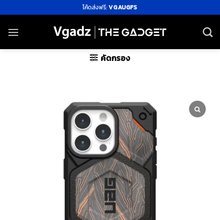
ข้าม
โค้ดส่งฟรี:
VGAUGFS
ไป
ยัง
เนื้อหา
คัดกรอง