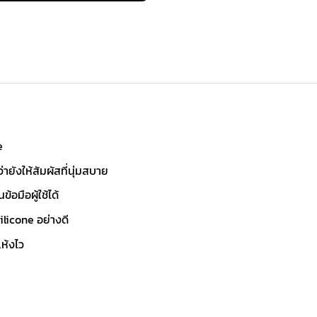
e
ายังให้สัมผัสที่นุ่มสบาย
อมือผู้ใช้ได้
licone อย่างดี
แห้งไว