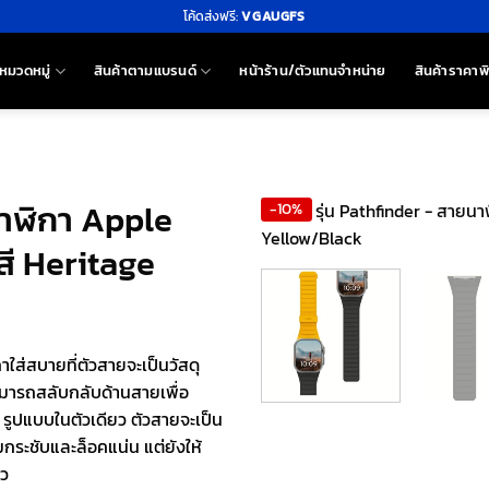
โค้ดส่งฟรี:
VGAUGFS
หมวดหมู่
สินค้าตามแบรนด์
หน้าร้าน/ตัวแทนจำหน่าย
สินค้าราคาพ
นาฬิกา Apple
-10%
ี Heritage
ใส่สบายที่ตัวสายจะเป็นวัสดุ
สามารถสลับกลับด้านสายเพื่อ
รูปแบบในตัวเดียว ตัวสายจะเป็น
ามกระชับและล็อคแน่น แต่ยังให้
หว