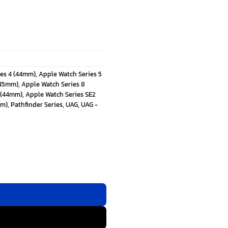
ies 4 (44mm)
,
Apple Watch Series 5
(45mm)
,
Apple Watch Series 8
 (44mm)
,
Apple Watch Series SE2
mm)
,
Pathfinder Series
,
UAG
,
UAG -
tch 42/44/45/49mm - สี Heritage Yellow/Black ชิ้น