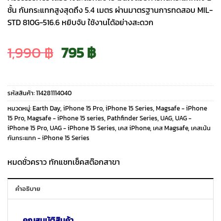
ชั้น กันกระแทกสูงสุดถึง 5.4 เมตร ผ่านมาตรฐานการทดสอบ MIL-
STD 810G-516.6 หยิบจับ ใช้งานได้อย่างสะดวก
Original
Current
1,990
฿
795
฿
price
price
รหัสสินค้า:
114281114040
was:
is:
หมวดหมู่:
Earth Day
,
iPhone 15 Pro
,
iPhone 15 Series
,
Magsafe - iPhone
15 Pro
,
Magsafe - iPhone 15 series
,
Pathfinder Series
,
UAG
,
UAG -
iPhone 15 Pro
,
UAG - iPhone 15 Series
,
เคส iPhone
,
เคส Magsafe
,
เคสเน้น
1,990 ฿.
795 ฿.
กันกระแทก - iPhone 15 Series
หมดชั่วคราว ทักแชทเช็คสต๊อกสาขา
คำอธิบาย
คุณสมบัติสินค้า