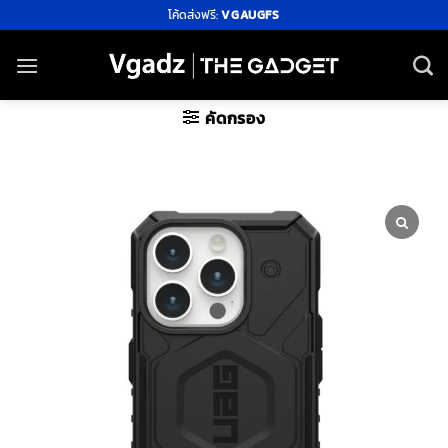
ข้าม
โค้ดส่งฟรี:
VGAUGFS
ไป
ยัง
เนื้อหา
คัดกรอง