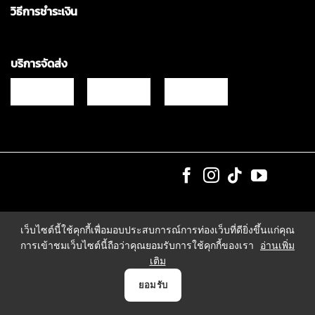
วิธีการชำระเงิน
บริการจัดส่ง
Copyrights © 2021 & All Rights Reserved Vgadz Corporation Co.,Ltd
เว็บไซต์นี้ใช้คุกกี้เพื่อมอบประสบการณ์การท่องเว็บที่ดียิ่งขึ้นแก่คุณ
การเข้าชมเว็บไซต์นี้ถือว่าคุณยอมรับการใช้คุกกี้ของเรา
อ่านเพิ่ม
เติม
0
ยอมรับ
หน้าแรก
สินค้า
แจ้งชำระเงิน
บัญชี
ตระกร้า