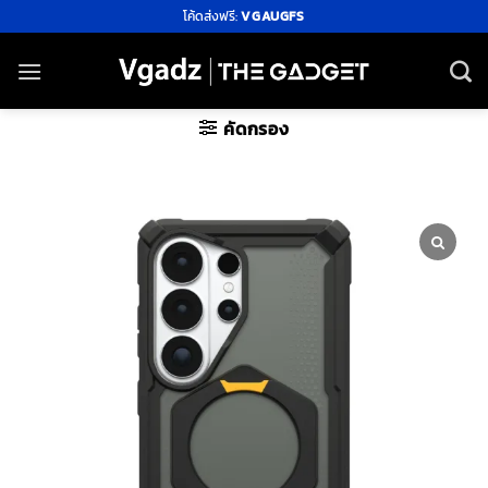
ข้าม
โค้ดส่งฟรี:
VGAUGFS
ไป
ยัง
เนื้อหา
คัดกรอง