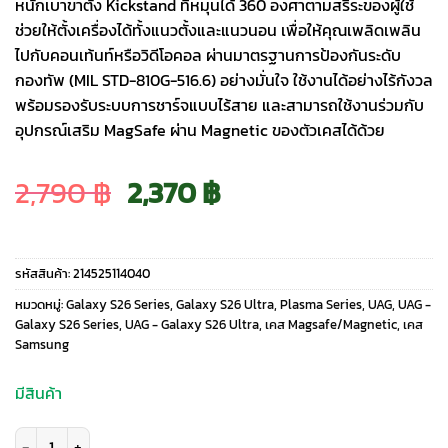
หนักเบาขาตั้ง Kickstand ที่หมุนได้ 360 องศาตามสรีระของผู้ใช้
ช่วยให้ตั้งเครื่องได้ทั้งแนวตั้งและแนวนอน เพื่อให้คุณเพลิดเพลิน
ไปกับคอนเท้นท์หรือวิดีโอคอล ผ่านมาตรฐานการป้องกันระดับ
กองทัพ (MIL STD-810G-516.6) อย่างมั่นใจ ใช้งานได้อย่างไร้กังวล
พร้อมรองรับระบบการชาร์จแบบไร้สาย และสามารถใช้งานร่วมกับ
อุปกรณ์เสริม MagSafe ผ่าน Magnetic ของตัวเคสได้ด้วย
Original
Current
2,790
฿
2,370
฿
price
price
รหัสสินค้า:
214525114040
was:
is:
หมวดหมู่:
Galaxy S26 Series
,
Galaxy S26 Ultra
,
Plasma Series
,
UAG
,
UAG -
Galaxy S26 Series
,
UAG - Galaxy S26 Ultra
,
เคส Magsafe/Magnetic
,
เคส
Samsung
2,790 ฿.
2,370 ฿.
มีสินค้า
จำนวน UAG รุ่น Plasma XTE 360 (Magnetic) - เคส Galaxy S26 Ultra - สี B