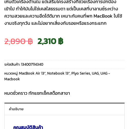
เห็นตัวเครื่องด้านใน แต่เสริมโครงสร้างที่ช่วยเรื่องการปกป้อง
เข้าไป ทำให้มันไม่ใช่เคสใสธรรมดา แต่เป็นเคสที่บาลานซ์ระหว่าง
ความสวยและความอึดได้ดีมาก เหมาะกับคนที่พก MacBook ไปใช้
งานจริงทุกวัน และไม่อยากเสี่ยงกับรอยหรือแรงกระแทก
Original
Current
2,890
฿
2,310
฿
price
price
รหัสสินค้า:
134007114340
was:
is:
หมวดหมู่:
MacBook Air 13″
,
Notebook 13"
,
Plyo Series
,
UAG
,
UAG -
Macbook
2,890 ฿.
2,310 ฿.
หมดชั่วคราว ทักแชทเช็คสต๊อกสาขา
คำอธิบาย
คุณสมบัติสินค้า