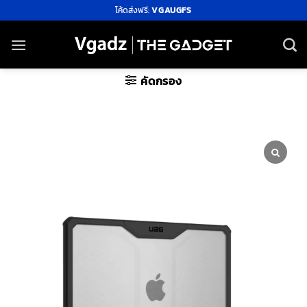
ข้าม
โค้ดส่งฟรี:
VGAUGFS
ไป
ยัง
เนื้อหา
คัดกรอง