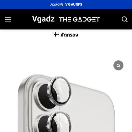
ข้าม
โค้ดส่งฟรี:
VGAUGFS
ไป
ยัง
เนื้อหา
คัดกรอง