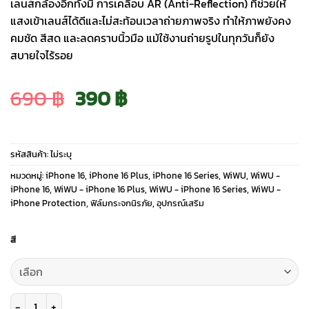
เลนส์กล้องอีกทั้งมี การเคลือบ AR (Anti-Reflection) ที่ช่วยให้
แสงเข้าเลนส์ได้ดีและไม่สะท้อนเวลาถ่ายภาพจริง ทำให้ภาพยังคง
คมชัด สีสด และลดคราบนิ้วมือ แม้ใช้งานถ่ายรูปในทุกวันก็ยัง
สบายใจไร้รอย
Original
Current
690
฿
390
฿
price
price
รหัสสินค้า:
ไม่ระบุ
was:
is:
หมวดหมู่:
iPhone 16
,
iPhone 16 Plus
,
iPhone 16 Series
,
WiWU
,
WiWU -
iPhone 16
,
WiWU - iPhone 16 Plus
,
WiWU - iPhone 16 Series
,
WiWU -
iPhone Protection
,
ฟิล์มกระจกนิรภัย
,
อุปกรณ์เสริม
690 ฿.
390 ฿.
สี
จำนวน WiWU รุ่น 3D Eagle Eyes Lens Guard - กระจกเลนส์กล้อง iPhone 16 /