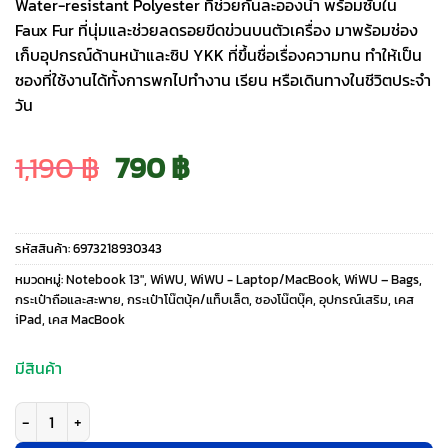
Water-resistant Polyester ที่ช่วยกันละอองน้ำ พร้อมซับใน
Faux Fur ที่นุ่มและช่วยลดรอยขีดข่วนบนตัวเครื่อง มาพร้อมช่อง
เก็บอุปกรณ์ด้านหน้าและซิป YKK ที่ขึ้นชื่อเรื่องความทน ทำให้เป็น
ซองที่ใช้งานได้ทั้งการพกไปทำงาน เรียน หรือเดินทางในชีวิตประจำ
วัน
Original
Current
1,190
฿
790
฿
price
price
รหัสสินค้า:
6973218930343
was:
is:
หมวดหมู่:
Notebook 13"
,
WiWU
,
WiWU - Laptop/MacBook
,
WiWU – Bags
,
กระเป๋าถือและสะพาย
,
กระเป๋าโน๊ตบุ้ค/แท็บเล็ต
,
ซองโน๊ตบุ๊ค
,
อุปกรณ์เสริม
,
เคส
iPad
,
เคส MacBook
1,190 ฿.
790 ฿.
มีสินค้า
จำนวน WiWU รุ่น Alpha Slim Sleeve - ซองใส่ Laptop/MacBook ขนาด 13" - ส