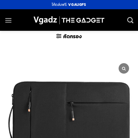
ข้าม
โค้ดส่งฟรี:
VGAUGFS
ไป
ยัง
เนื้อหา
คัดกรอง