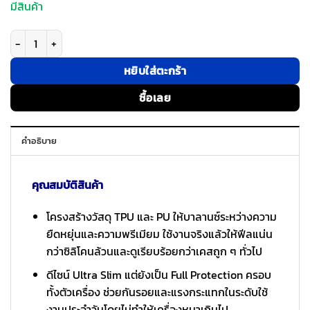
มีสินค้า
จำนวน WiWU รุ่น Classic III Case - เคส iPad Air 13" (2025/2024), iPad Pro 
หยิบใส่ตะกร้า
ซื้อเลย
คำอธิบาย
คุณสมบัติสินค้า
โครงสร้างวัสดุ TPU และ PU ให้บาลานซ์ระหว่างความ
ยืดหยุ่นและความพรีเมียม ใช้งานจริงแล้วให้ฟีลแน่น
กว่าซิลิโคนล้วนและดูเรียบร้อยกว่าเคสถูก ๆ ทั่วไป
ดีไซน์ Ultra Slim แต่ยังเป็น Full Protection ครอบ
ทั้งตัวเครื่อง ช่วยกันรอยและแรงกระแทกในระดับใช้
งานประจำวันโดยไม่ทำให้เครื่องหนาเกินไป