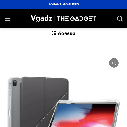
ข้าม
โค้ดส่งฟรี:
VGAUGFS
ไป
ยัง
เนื้อหา
คัดกรอง