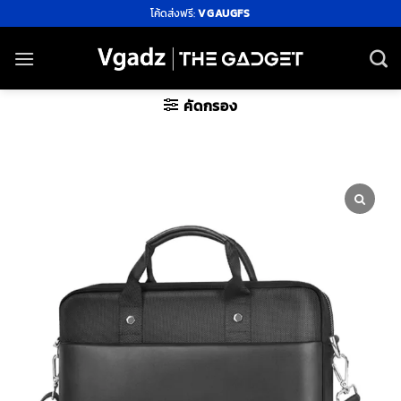
ข้าม
โค้ดส่งฟรี:
VGAUGFS
ไป
ยัง
เนื้อหา
คัดกรอง