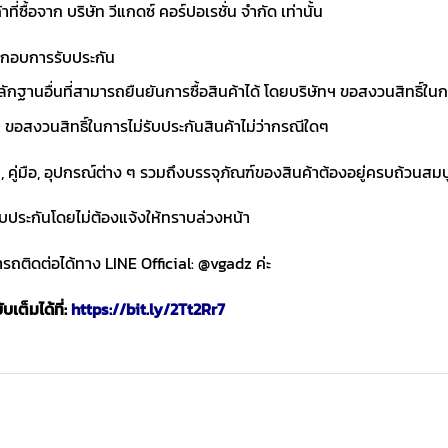
าที่ซื้อจาก บริษัท วีแกดซ์ คอร์ปอเรชั่น จำกัด เท่านั้น
ประกอบการรับประกัน
ักฐานอื่นที่สามารถยืนยันการซื้อสินค้าได้ โดยบริษัทฯ ขอสงวนสิทธ
ขอสงวนสิทธิ์ในการไม่รับประกันสินค้าไม่ว่ากรณีใดๆ
า, คู่มือ, อุปกรณ์ต่าง ๆ รวมถึงบรรจุภัณฑ์ของสินค้าต้องอยู่ครบถ้วนสม
ับประกันโดยไม่ต้องแจ้งให้ทราบล่วงหน้า
ถติดต่อได้ทาง LINE Official: @vgadz ค่ะ
เต็มได้ที่:
https://bit.ly/2Tt2Rr7