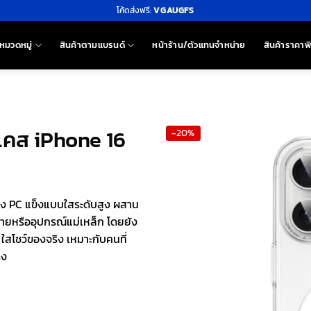
โค้ดส่งฟรี:
VGAUGFS
หมวดหมู่
สินค้าตามแบรนด์
หน้าร้าน/ตัวแทนจำหน่าย
สินค้าราคาพ
 เคส iPhone 16
-20%
รง PC แข็งแบบใสระดับสูง ผสาน
สายหรืออุปกรณ์แม่เหล็ก โดยยัง
ใสโชว์ของจริง เหมาะกับคนที่
ิง