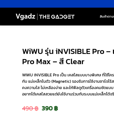
ข้าม
ไป
ยัง
สินค้าตาม
เนื้อหา
WiWU รุ่น iNVISIBLE Pro –
Pro Max – สี Clear
WiWU iNVISIBLE Pro เป็น เคสใสแบบบางพิเศษ ที่ใช้โค
กับ แม่เหล็กในตัว (Magnetic) รองรับการใช้งานชาร์จไร้
คงความใส ไม่เหลืองง่าย และให้ฟีลดูตัวเครื่องคมชัดแบบ 
อยากได้เคสใสสวยแต่ยังใช้งานร่วมกับระบบแม่เหล็กได้จร
Original
Current
490
฿
390
฿