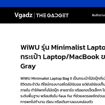
ข้าม
ไป
ยัง
สินค้าตาม
เนื้อหา
WiWU รุ่น Minimalist Lapto
กระเป๋า Laptop/MacBook ขน
Gray
WIWU Minimalist Laptop Bag II เป็นกระเป๋าโน้ตบุ๊กที่
ชีวิตประจำวัน ดีไซน์ทรงบางสไตล์มินิมอล แต่ยังมีช่องเก็
ภายใน ทำให้พกทั้งโน้ตบุ๊ก สายชาร์จ หรือแกดเจ็ตเล็กๆ ไ
ระดับพื้นฐาน พร้อมซับใน Faux Fur ที่ช่วยลดรอยขีดข่ว
การพกไปทำงาน เรียน หรือเดินทางแบบคล่องตัว