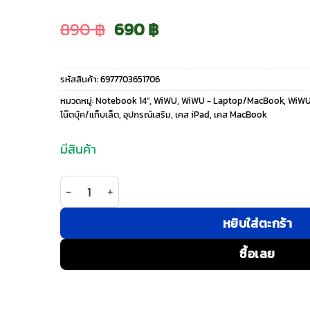
Original
Current
890
฿
690
฿
price
price
รหัสสินค้า:
6977703651706
was:
is:
หมวดหมู่:
Notebook 14"
,
WiWU
,
WiWU - Laptop/MacBook
,
WiWU
โน๊ตบุ้ค/แท็บเล็ต
,
อุปกรณ์เสริม
,
เคส iPad
,
เคส MacBook
890 ฿.
690 ฿.
มีสินค้า
จำนวน WiWU รุ่น Minimalist Laptop Bag II - กระเป
หยิบใส่ตะกร้า
ซื้อเลย