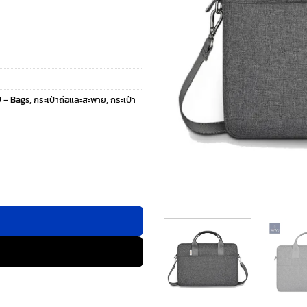
 – Bags
,
กระเป๋าถือและสะพาย
,
กระเป๋า
๋า Laptop/MacBook ขนาด 14" - สี Gray ชิ้น