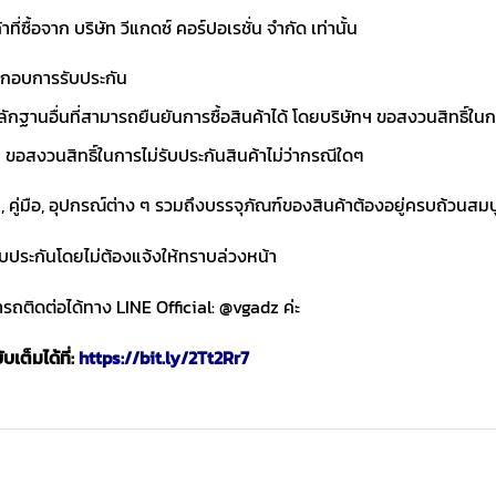
าที่ซื้อจาก บริษัท วีแกดซ์ คอร์ปอเรชั่น จำกัด เท่านั้น
ประกอบการรับประกัน
ักฐานอื่นที่สามารถยืนยันการซื้อสินค้าได้ โดยบริษัทฯ ขอสงวนสิทธ
ขอสงวนสิทธิ์ในการไม่รับประกันสินค้าไม่ว่ากรณีใดๆ
า, คู่มือ, อุปกรณ์ต่าง ๆ รวมถึงบรรจุภัณฑ์ของสินค้าต้องอยู่ครบถ้วนสม
ับประกันโดยไม่ต้องแจ้งให้ทราบล่วงหน้า
ถติดต่อได้ทาง LINE Official: @vgadz ค่ะ
เต็มได้ที่:
https://bit.ly/2Tt2Rr7