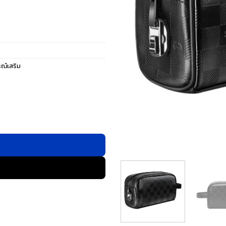
รณ์เสริม
ระเป๋าอเนกประสงค์ - สี Black ชิ้น