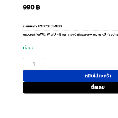
990
฿
รหัสสินค้า:
6977703654639
หมวดหมู่:
WiWU
,
WiWU – Bags
,
กระเป๋าถือและสะพาย
,
กระเป๋าใส่อุปก
มีสินค้า
จำนวน WiWU รุ่น Phantom Numeric Lock Pouch - ก
หยิบใส่ตะกร้า
ซื้อเลย