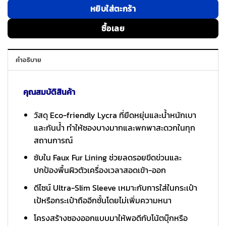
หยิบใส่ตะกร้า
ซื้อเลย
คำอธิบาย
คุณสมบัติสินค้า
วัสดุ Eco-friendly Lycra ที่ยืดหยุ่นและน้ำหนักเบา
และกันน้ำ ทำให้ซองบางมากและพกพาสะดวกในทุก
สถานการณ์
ซับใน Faux Fur Lining ช่วยลดรอยขีดข่วนและ
ปกป้องพื้นผิวตัวเครื่องเวลาสอดเข้า-ออก
ดีไซน์ Ultra-Slim Sleeve เหมาะกับการใส่ในกระเป๋า
เป้หรือกระเป๋าถืออีกชั้นโดยไม่เพิ่มความหนา
โครงสร้างซองออกแบบมาให้พอดีกับโน้ตบุ๊กหรือ