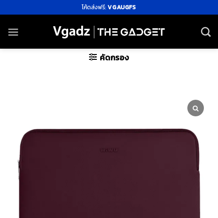
ข้าม
โค้ดส่งฟรี:
VGAUGFS
ไป
ยัง
เนื้อหา
คัดกรอง