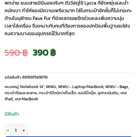
พกง่าย แบบสายมินิมอลจริงๆ ตัววัสดุใช้ Lycra ที่ยืดหยุ่นและน้ำ
หนักเบา ทำให้ซองมีความเพรียวมาก ใส่ในกระเป๋าอีกชั้นก็ไม่เทอะทะ
ด้านในบุผ้าขน Faux Fur ที่ช่วยลดรอยขีดข่วนและเพิ่มความนุ่ม
เวลาใส่เครื่อง จึงเหมาะกับคนที่ต้องการซองปกป้องพื้นฐานแต่ยัง
คงความบางของอุปกรณ์ไว้มากที่สุด
Original
Current
590
฿
390
฿
price
price
รหัสสินค้า:
6976975616178
was:
is:
หมวดหมู่:
Notebook 14"
,
WiWU
,
WiWU - Laptop/MacBook
,
WiWU – Bags
,
กระเป๋าถือและสะพาย
,
กระเป๋าโน๊ตบุ้ค/แท็บเล็ต
,
ซองโน๊ตบุ๊ค
,
อุปกรณ์เสริม
,
เคส
iPad
,
เคส MacBook
590 ฿.
390 ฿.
มีสินค้า
จำนวน WiWU รุ่น Skin Zero Sleeve - ซองใส่ Laptop/MacBook ขนาด 14" - 