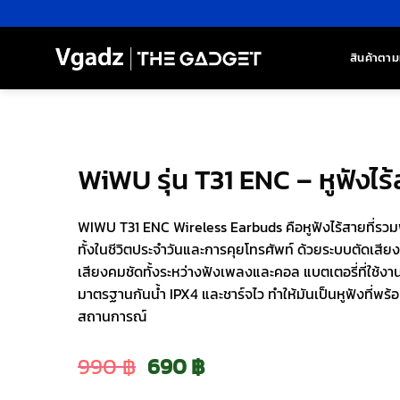
ข้าม
ไป
ยัง
สินค้าตาม
เนื้อหา
WiWU รุ่น T31 ENC – หูฟังไร้
WIWU T31 ENC Wireless Earbuds คือหูฟังไร้สายที่รวมฟ
ทั้งในชีวิตประจำวันและการคุยโทรศัพท์ ด้วยระบบตัดเสีย
เสียงคมชัดทั้งระหว่างฟังเพลงและคอล แบตเตอรี่ที่ใช้งา
มาตรฐานกันน้ำ IPX4 และชาร์จไว ทำให้มันเป็นหูฟังที่พร้อ
สถานการณ์
Original
Current
990
฿
690
฿