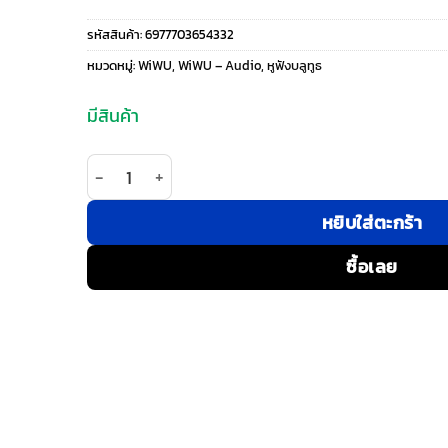
price
price
รหัสสินค้า:
6977703654332
was:
is:
หมวดหมู่:
WiWU
,
WiWU – Audio
,
หูฟังบลูทูธ
990 ฿.
690 ฿.
มีสินค้า
จำนวน WiWU รุ่น T31 ENC - หูฟังไร้สาย - สี Black ชิ
หยิบใส่ตะกร้า
ซื้อเลย