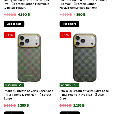
UAG รุ่น Monarch Pro – เคส iPhone 17
UAG รุ่น Monarch Pro – เคส iPhone 17
Pro – สี Forged Carbon Fiber/Blue
Pro Max – สี Forged Carbon
(Limited Edition)
Fiber/Blue (Limited Edition)
Original
Current
Original
Current
4,890
฿
4,390
฿
4,890
฿
4,390
฿
price
price
price
price
Add to cart
Read more
was:
is:
was:
is:
-15%
-15%
4,890 ฿.
4,390 ฿.
4,890 ฿.
4,390 ฿.
พร้อมจำหน่าย
พร้อมจำหน่าย
Pitaka รุ่น Breath of Veins Edge Case
Pitaka รุ่น Breath of Veins Edge Case
– เคส iPhone 17 Pro Max – สี Sprout
– เคส iPhone 17 Pro Max – สี Dive
Surge
Green
Original
Current
Original
Current
2,690
฿
2,285
฿
2,690
฿
2,285
฿
price
price
price
price