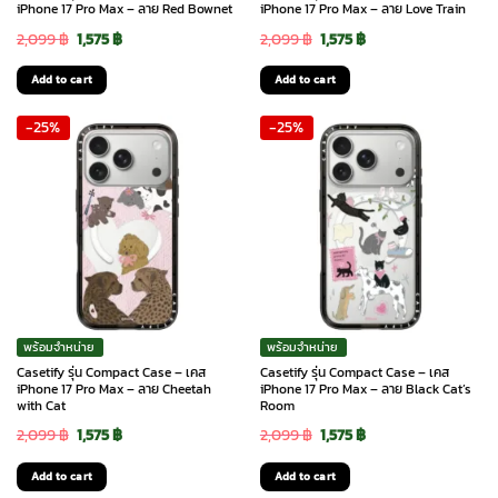
iPhone 17 Pro Max – ลาย Red Bownet
iPhone 17 Pro Max – ลาย Love Train
Original
Current
Original
Current
2,099
฿
1,575
฿
2,099
฿
1,575
฿
price
price
price
price
Add to cart
Add to cart
was:
is:
was:
is:
-25%
-25%
2,099 ฿.
1,575 ฿.
2,099 ฿.
1,575 ฿.
พร้อมจำหน่าย
พร้อมจำหน่าย
Casetify รุ่น Compact Case – เคส
Casetify รุ่น Compact Case – เคส
iPhone 17 Pro Max – ลาย Cheetah
iPhone 17 Pro Max – ลาย Black Cat’s
with Cat
Room
Original
Current
Original
Current
2,099
฿
1,575
฿
2,099
฿
1,575
฿
price
price
price
price
Add to cart
Add to cart
was:
is:
was:
is: