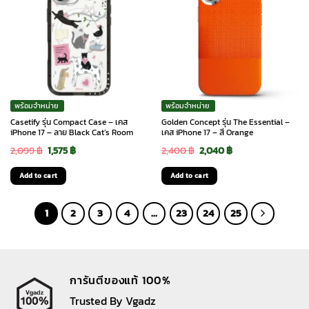
พร้อมจำหน่าย
พร้อมจำหน่าย
Casetify รุ่น Compact Case – เคส
Golden Concept รุ่น The Essential –
iPhone 17 – ลาย Black Cat’s Room
เคส iPhone 17 – สี Orange
Original
Current
Original
Current
2,099
฿
1,575
฿
2,400
฿
2,040
฿
price
price
price
price
Add to cart
Add to cart
was:
is:
was:
is:
2,099 ฿.
1,575 ฿.
2,400 ฿.
2,040 ฿.
1
2
3
4
…
23
24
25
การันตีของแท้ 100%
Trusted By Vgadz