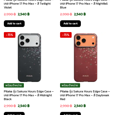
เคส iPhone 17 Pro Max – สี Twilight
เคส iPhone 17 Pro Max – สี Nightfall
Violet
Blue
Original
Current
Original
Current
2,990
฿
2,540
฿
2,990
฿
2,540
฿
price
price
price
price
Add to cart
Add to cart
was:
is:
was:
is:
-15%
-15%
2,990 ฿.
2,540 ฿.
2,990 ฿.
2,540 ฿.
พร้อมจำหน่าย
พร้อมจำหน่าย
Pitaka รุ่น Sakura Hours Edge Case –
Pitaka รุ่น Sakura Hours Edge Case –
เคส iPhone 17 Pro Max – สี Midnight
เคส iPhone 17 Pro Max – สี Daybreak
Black
Red
Original
Current
Original
Current
2,990
฿
2,540
฿
2,990
฿
2,540
฿
price
price
price
price