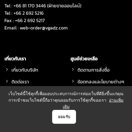
Tel : +66 81 170 3446 (ฝ่ายขายออนไลน์)
Tel : +66 2 692 5216
Fax : +66 2 692 5217
Email :
web-order@vgadz.com
เกี่ยวกับเรา
ศูนย์ช่วยเหลือ
เกี่ยวกับบริษัท
ติดตามการสั่งซื้อ
ติดต่อเรา
ข้อตกลงและโยบายต่างๆ
Payment
เว็บไซต์นี้ใช้คุกกี้เพื่อมอบประสบการณ์การท่องเว็บที่ดียิ่งขึ้นแก่คุณ
การเข้าชมเว็บไซต์นี้ถือว่าคุณยอมรับการใช้คุกกี้ของเรา
อ่านเพิ่ม
วิธีการสั่งซื้อสินค้า
เติม
ออนไลน์ขณะนี้:
150 คน
วิธีจัดส่งสินค้า
0
ยอมรับ
ผู้เข้าชม
7,640,133
ทั้งหมด:
คน
หน้าแรก
สินค้า
Payment
บัญชี
ตระกร้า