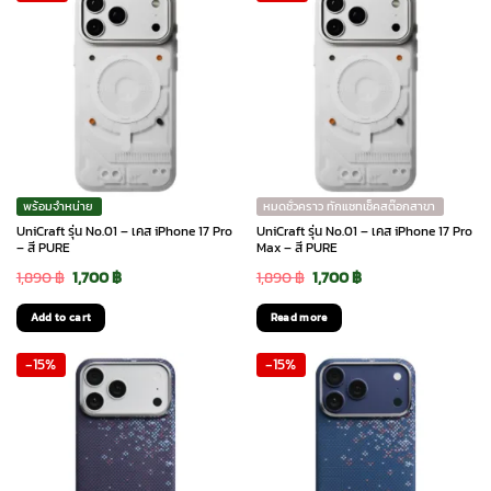
พร้อมจำหน่าย
หมดชั่วคราว ทักแชทเช็คสต๊อกสาขา
UniCraft รุ่น No.01 – เคส iPhone 17 Pro
UniCraft รุ่น No.01 – เคส iPhone 17 Pro
– สี PURE
Max – สี PURE
Original
Current
Original
Current
1,890
฿
1,700
฿
1,890
฿
1,700
฿
price
price
price
price
Add to cart
Read more
was:
is:
was:
is:
-15%
-15%
1,890 ฿.
1,700 ฿.
1,890 ฿.
1,700 ฿.