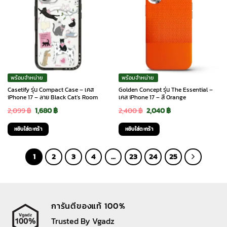
พร้อมจำหน่าย
พร้อมจำหน่าย
Casetify รุ่น Compact Case – เคส
Golden Concept รุ่น The Essential –
iPhone 17 – ลาย Black Cat’s Room
เคส iPhone 17 – สี Orange
Original
Current
Original
Current
2,099
฿
1,680
฿
2,400
฿
2,040
฿
price
price
price
price
หยิบใส่ตะกร้า
หยิบใส่ตะกร้า
was:
is:
was:
is:
2,099 ฿.
1,680 ฿.
2,400 ฿.
2,040 ฿.
1
2
3
4
…
23
24
25
การันตีของแท้ 100%
Trusted By Vgadz