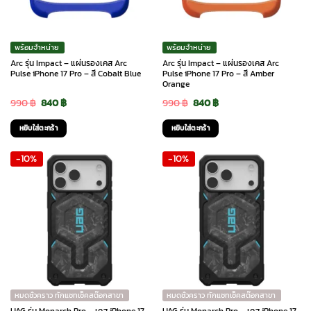
พร้อมจำหน่าย
พร้อมจำหน่าย
Arc รุ่น Impact – แผ่นรองเคส Arc
Arc รุ่น Impact – แผ่นรองเคส Arc
Pulse iPhone 17 Pro – สี Cobalt Blue
Pulse iPhone 17 Pro – สี Amber
Orange
Original
Current
Original
Current
990
฿
840
฿
990
฿
840
฿
price
price
price
price
หยิบใส่ตะกร้า
หยิบใส่ตะกร้า
was:
is:
was:
is:
-10%
-10%
990 ฿.
840 ฿.
990 ฿.
840 ฿.
หมดชั่วคราว ทักแชทเช็คสต๊อกสาขา
หมดชั่วคราว ทักแชทเช็คสต๊อกสาขา