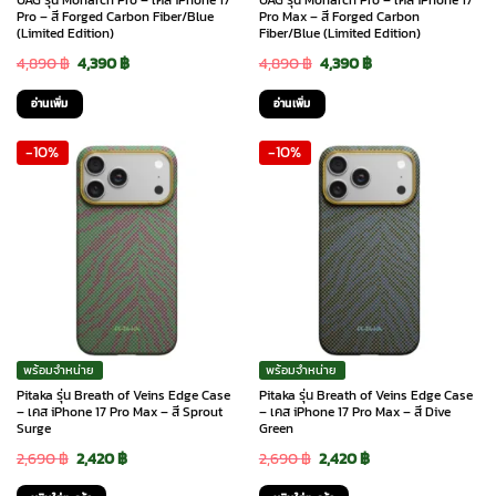
UAG รุ่น Monarch Pro – เคส iPhone 17
UAG รุ่น Monarch Pro – เคส iPhone 17
Pro – สี Forged Carbon Fiber/Blue
Pro Max – สี Forged Carbon
(Limited Edition)
Fiber/Blue (Limited Edition)
Original
Current
Original
Current
4,890
฿
4,390
฿
4,890
฿
4,390
฿
price
price
price
price
อ่านเพิ่ม
อ่านเพิ่ม
was:
is:
was:
is:
-10%
-10%
4,890 ฿.
4,390 ฿.
4,890 ฿.
4,390 ฿.
พร้อมจำหน่าย
พร้อมจำหน่าย
Pitaka รุ่น Breath of Veins Edge Case
Pitaka รุ่น Breath of Veins Edge Case
– เคส iPhone 17 Pro Max – สี Sprout
– เคส iPhone 17 Pro Max – สี Dive
Surge
Green
Original
Current
Original
Current
2,690
฿
2,420
฿
2,690
฿
2,420
฿
price
price
price
price