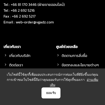
Tel : +66 81 170 3446 (ฝ่ายขายออนไลน์)
Tel : +66 2 692 5216
Fax : +66 2 692 5217
Email :
web-order@vgadz.com
เกี่ยวกับเรา
ศูนย์ช่วยเหลือ
เกี่ยวกับบริษัท
ติดตามการสั่งซื้อ
ติดต่อเรา
ข้อตกลงและโยบายต่างๆ
แจ้งชำระเงิน
เว็บไซต์นี้ใช้คุกกี้เพื่อมอบประสบการณ์การท่องเว็บที่ดียิ่งขึ้นแก่คุณ
การเข้าชมเว็บไซต์นี้ถือว่าคุณยอมรับการใช้คุกกี้ของเรา
อ่านเพิ่ม
วิธีการสั่งซื้อสินค้า
เติม
ออนไลน์ขณะนี้:
89 คน
วิธีจัดส่งสินค้า
0
ยอมรับ
ผู้เข้าชม
7,612,328
ทั้งหมด:
คน
หน้าแรก
สินค้า
แจ้งชำระเงิน
บัญชี
ตระกร้า