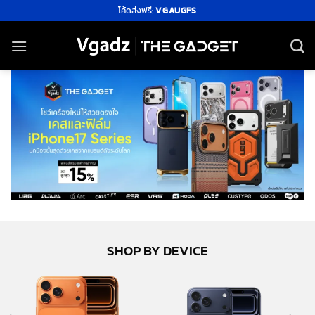
ข้าม
โค้ดส่งฟรี:
VGAUGFS
ไป
ยัง
เนื้อหา
SHOP BY DEVICE