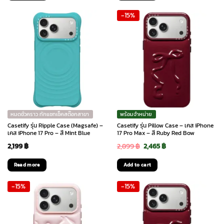
-15%
หมดชั่วคราว ทักแชทเช็คสต๊อกสาขา
พร้อมจำหน่าย
Casetify รุ่น Ripple Case (Magsafe) –
Casetify รุ่น Pillow Case – เคส iPhone
เคส iPhone 17 Pro – สี Mint Blue
17 Pro Max – สี Ruby Red Bow
Original
Current
2,199
฿
2,899
฿
2,465
฿
price
price
Read more
Add to cart
was:
is:
-15%
-15%
2,899 ฿.
2,465 ฿.