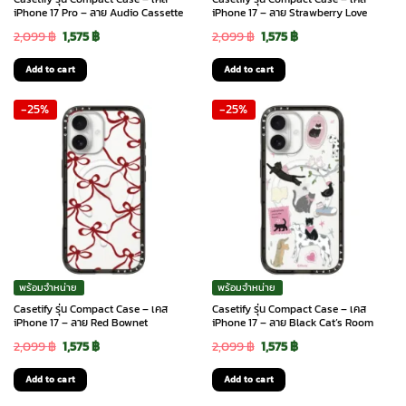
iPhone 17 Pro – ลาย Audio Cassette
iPhone 17 – ลาย Strawberry Love
Original
Current
Original
Current
2,099
฿
1,575
฿
2,099
฿
1,575
฿
price
price
price
price
Add to cart
Add to cart
was:
is:
was:
is:
-25%
-25%
2,099 ฿.
1,575 ฿.
2,099 ฿.
1,575 ฿.
พร้อมจำหน่าย
พร้อมจำหน่าย
Casetify รุ่น Compact Case – เคส
Casetify รุ่น Compact Case – เคส
iPhone 17 – ลาย Red Bownet
iPhone 17 – ลาย Black Cat’s Room
Original
Current
Original
Current
2,099
฿
1,575
฿
2,099
฿
1,575
฿
price
price
price
price
Add to cart
Add to cart
was:
is:
was:
is: