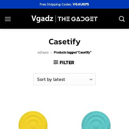
Skip
Free Shipping Codes:
VGAUGFS
to
content
Casetify
หน้าแรก
>
Products tagged “Casetify”
FILTER