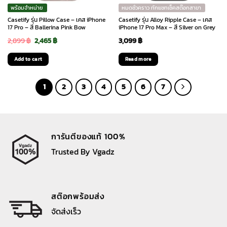
พร้อมจำหน่าย
หมดชั่วคราว ทักแชทเช็คสต๊อกสาขา
Casetify รุ่น Pillow Case – เคส iPhone
Casetify รุ่น Alloy Ripple Case – เคส
17 Pro – สี Ballerina Pink Bow
iPhone 17 Pro Max – สี Silver on Grey
Original
Current
2,899
฿
2,465
฿
3,099
฿
price
price
Add to cart
Read more
was:
is:
2,899 ฿.
2,465 ฿.
1
2
3
4
5
6
7
การันตีของแท้ 100%
Trusted By Vgadz
สต๊อกพร้อมส่ง
จัดส่งเร็ว