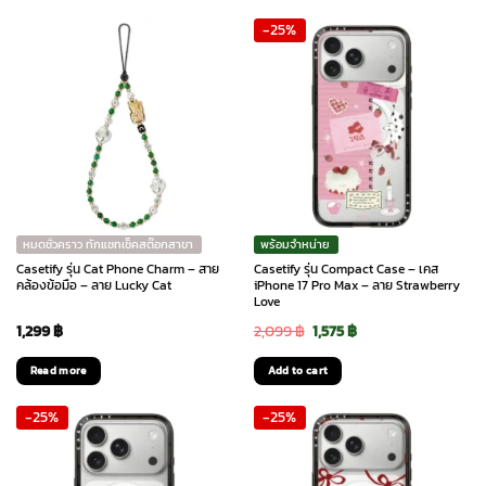
-25%
หมดชั่วคราว ทักแชทเช็คสต๊อกสาขา
พร้อมจำหน่าย
Casetify รุ่น Cat Phone Charm – สาย
Casetify รุ่น Compact Case – เคส
คล้องข้อมือ – ลาย Lucky Cat
iPhone 17 Pro Max – ลาย Strawberry
Love
Original
Current
1,299
฿
2,099
฿
1,575
฿
price
price
Read more
Add to cart
was:
is:
-25%
-25%
2,099 ฿.
1,575 ฿.