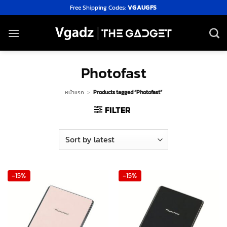
Skip
Free Shipping Codes:
VGAUGFS
to
content
Photofast
หน้าแรก
>
Products tagged “Photofast”
FILTER
-15%
-15%