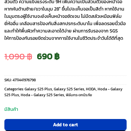
ส่วนตัว ความแข็งแรงระดับ 9H เพิ่มความเป็นส่วนตัวของหน้าจอ
หากหันด้านซ้าย/ขวาในมุม 28° ขึ้นไปจะเห็นจอเป็นสีดำ หากใช้งาน
ในมุมตรงผู้ใช้งานจะยังเห็นหน้าจอชัดเจน ไม่มืดสลัวเหมือนฟิล์ม
ยี่ห้ออื่น เคลือบสารป้องกันสิ่งสกปรกระดับนาโน เพื่อลดรอยนิ้วมือ
และทำให้พื้นผิวทำความสะอาดได้ง่าย ผ่านการรับรองจาก SGS
ให้การป้องกันรอยขีดข่วนจากการใช้งานในชีวิตประจำวันได้ดีที่สุด
Original
Current
1,090
฿
690
฿
price
price
SKU:
4711441976798
was:
is:
Categories:
Galaxy S25 Plus
,
Galaxy S25 Series
,
HODA
,
Hoda - Galaxy
S25 Plus
,
Hoda - Galaxy S25 Series
,
ฟิล์มกระจกนิรภัย
1,090 ฿.
690 ฿.
มีสินค้า
Add to cart