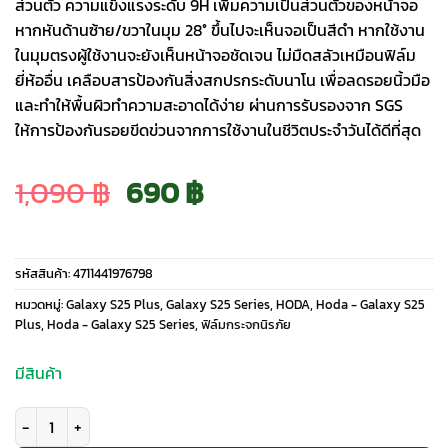
ส่วนตัว ความแข็งแรงระดับ 9H เพิ่มความเป็นส่วนตัวของหน้าจอ
หากหันด้านซ้าย/ขวาในมุม 28° ขึ้นไปจะเห็นจอเป็นสีดำ หากใช้งาน
ในมุมตรงผู้ใช้งานจะยังเห็นหน้าจอชัดเจน ไม่มืดสลัวเหมือนฟิล์ม
ยี่ห้ออื่น เคลือบสารป้องกันสิ่งสกปรกระดับนาโน เพื่อลดรอยนิ้วมือ
และทำให้พื้นผิวทำความสะอาดได้ง่าย ผ่านการรับรองจาก SGS
ให้การป้องกันรอยขีดข่วนจากการใช้งานในชีวิตประจำวันได้ดีที่สุด
Original
Current
1,090
฿
690
฿
price
price
รหัสสินค้า:
4711441976798
was:
is:
หมวดหมู่:
Galaxy S25 Plus
,
Galaxy S25 Series
,
HODA
,
Hoda - Galaxy S25
Plus
,
Hoda - Galaxy S25 Series
,
ฟิล์มกระจกนิรภัย
1,090 ฿.
690 ฿.
มีสินค้า
จำนวน Hoda รุ่น Anti-Peeper (Privacy) Tempered Glass - ฟิล์มกระจก Ga