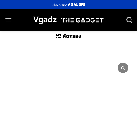
ข้าม
โค้ดส่งฟรี:
VGAUGFS
ไป
ยัง
เนื้อหา
คัดกรอง