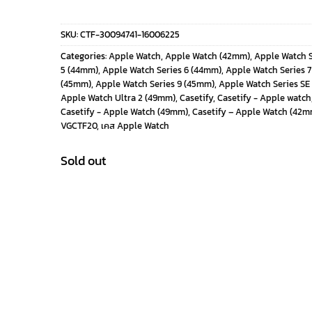
price
price
SKU:
CTF-30094741-16006225
was:
is:
Categories:
Apple Watch
,
Apple Watch (42mm)
,
Apple Watch S
5 (44mm)
,
Apple Watch Series 6 (44mm)
,
Apple Watch Series 
2,299 ฿.
2,070 ฿.
(45mm)
,
Apple Watch Series 9 (45mm)
,
Apple Watch Series SE
Apple Watch Ultra 2 (49mm)
,
Casetify
,
Casetify - Apple watch
Casetify - Apple Watch (49mm)
,
Casetify – Apple Watch (42m
VGCTF20
,
เคส Apple Watch
Sold out