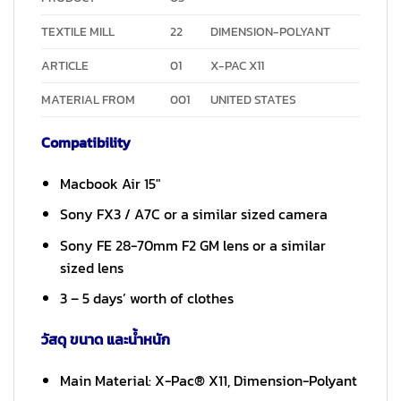
TEXTILE MILL
22
DIMENSION-POLYANT
ARTICLE
01
X-PAC X11
MATERIAL FROM
001
UNITED STATES
Compatibility
Macbook Air 15″
Sony FX3 / A7C or a similar sized camera
Sony FE 28-70mm F2 GM lens or a similar
sized lens
3 – 5 days’ worth of clothes
วัสดุ ขนาด และน้ำหนัก
Main Material: X-Pac® X11, Dimension-Polyant