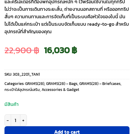
และครีเอเตอร์ที่ต้องพกอุปกรณ์หนัก ๆ ไว้พร้อมใช้งานในทุกทริป
ไม่ว่าจะเป็นการเดินทางระยะสั้น, ถ่ายงานนอกสถานที่ หรือออกทริป
สั้นๆ ความทนทานและการจัดเก็บที่เป็นระบบคือหัวใจของใบนี้ มัน
ไม่ได้เป็นแค่กระเป๋า แต่เป็นระบบจัดเก็บแบบ ready-to-go สำหรับ
อุปกรณ์ที่สำคัญของคุณ
Original
Current
22,900
฿
16,030
฿
price
price
SKU:
303_2201_TAN1
was:
is:
Categories:
GRAMS(28)
,
GRAMS(28) – Bags
,
GRAMS(28) – Briefcases
,
กระเป๋าใส่อุปกรณ์เสริม
,
Accessories & Gadget
22,900 ฿.
16,030 ฿.
มีสินค้า
จำนวน GRAMS(28) รุ่น 303 Adventure Duffle - กระเป๋าถือ - สี Tan ชิ้น
Add to cart