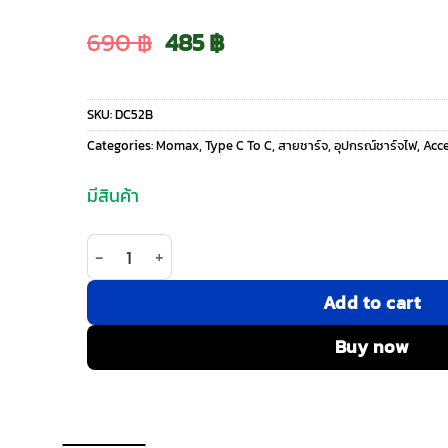
Original
Current
690
฿
485
฿
price
price
SKU:
DC52B
was:
is:
Categories:
Momax
,
Type C To C
,
สายชาร์จ
,
อุปกรณ์ชาร์จไฟ
,
Acc
690 ฿.
485 ฿.
มีสินค้า
จำนวน Momax สายชาร์จ รุ่น Mag.Link ชาร์จไว PD Q
Add to cart
Buy now