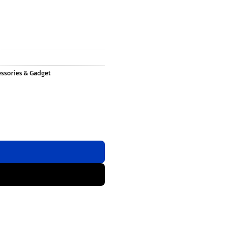
essories & Gadget
C 3.0 100W USB-C to C (ยาว 1m) - สี Blue ชิ้น