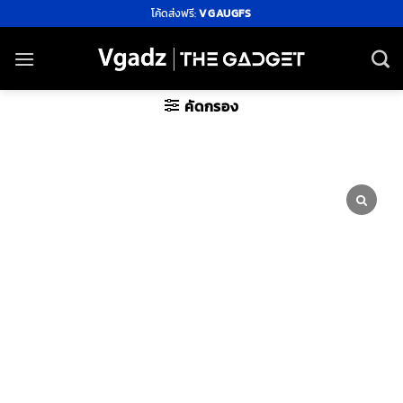
ข้าม
โค้ดส่งฟรี:
VGAUGFS
ไป
ยัง
เนื้อหา
คัดกรอง