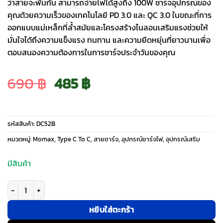
ว่าสายจะพันกัน สามารถจ่ายไฟได้สูงถึง 100W ชาร์จอุปกรณ์ของ
คุณด้วยความเร็วของเทคโนโลยี PD 3.0 และ QC 3.0 ในขณะที่การ
ออกแบบแม่เหล็กที่ล้ำสมัยและโครงสร้างไนลอนเสริมแรงช่วยให้
มั่นใจได้ถึงความแข็งแรง ทนทาน และความยืดหยุ่นที่ยาวนานเพื่อ
ตอบสนองความต้องการในการชาร์จประจำวันของคุณ
Original
Current
690
฿
485
฿
price
price
รหัสสินค้า:
DC52B
was:
is:
หมวดหมู่:
Momax
,
Type C To C
,
สายชาร์จ
,
อุปกรณ์ชาร์จไฟ
,
อุปกรณ์เสริม
690 ฿.
485 ฿.
มีสินค้า
จำนวน Momax สายชาร์จ รุ่น Mag.Link ชาร์จไว PD QC 3.0 100W USB-C to C (
หยิบใส่ตะกร้า