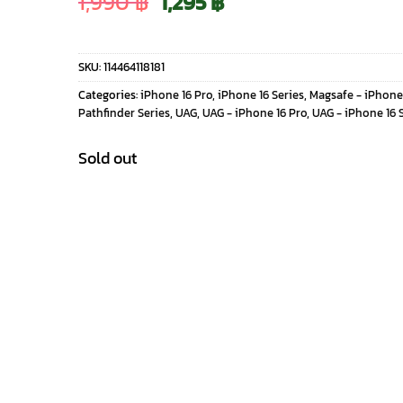
Original
Current
1,990
฿
1,295
฿
price
price
SKU:
114464118181
was:
is:
Categories:
iPhone 16 Pro
,
iPhone 16 Series
,
Magsafe - iPhone
Pathfinder Series
,
UAG
,
UAG - iPhone 16 Pro
,
UAG - iPhone 16 
1,990 ฿.
1,295 ฿.
Sold out