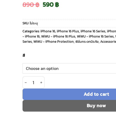
Original
Current
890
฿
590
฿
price
price
SKU:
ไม่ระบุ
was:
is:
Categories:
iPhone 16
,
iPhone 16 Plus
,
iPhone 16 Series
,
iPhon
- iPhone 16
,
WiWU - iPhone 16 Plus
,
WiWU - iPhone 16 Series
,
890 ฿.
590 ฿.
Series
,
WiWU - iPhone Protection
,
ฟิล์มกระจกนิรภัย
,
Accessori
สี
จำนวน WiWU รุ่น Sapphire Diamond Hard Lens Gua
Add to cart
Buy now