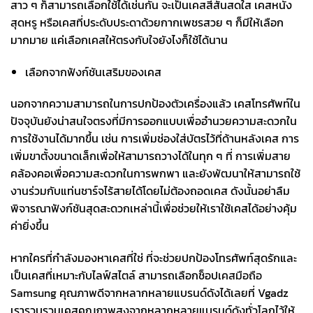
สาว ๆ ก็สามารถเลือกใช้ได้เช่นกัน จะเป็นเคสสีสันสดใส เคสหนัง
สุดหรู หรือเคสที่ประดับประดาด้วยกากเพชรสวย ๆ ก็มีให้เลือก
มากมาย แค่เลือกเคสให้ตรงกับใจยังไงก็ใช้ได้นาน
เลือกจากฟังก์ชันเสริมของเคส
นอกจากความสามารถในการปกป้องตัวเครื่องแล้ว เคสโทรศัพท์ใน
ปัจจุบันยังน่าสนใจตรงที่มีการออกแบบเพื่ออำนวยความสะดวกใน
การใช้งานได้มากขึ้น เช่น การเพิ่มช่องใส่บัตรไว้ที่ด้านหลังเคส การ
เพิ่มขาตั้งขนาดเล็กเพื่อให้สามารถวางได้ในทุก ๆ ที่ การเพิ่มสาย
คล้องคอเพื่อความสะดวกในการพกพา และยังพัฒนาให้สามารถใช้
งานร่วมกับแท่นชาร์จไร้สายได้โดยไม่ต้องถอดเคส ดังนั้นอย่าลืม
พิจารณาฟังก์ชันสุดสะดวกเหล่านี้เพื่อช่วยให้เราใช้เคสได้อย่างคุ้ม
ค่ายิ่งขึ้น
หากใครที่กำลังมองหาเคสที่ใช่ ที่จะช่วยปกป้องโทรศัพท์สุดรักและ
เป็นเคสที่เหมาะกับไลฟ์สไตล์ สามารถเลือกช็อป
เคสมือถือ
Samsung
คุณภาพดีจากหลากหลายแบรนด์ดังได้เลยที่ Vgadz
เรารวบรวมเคสคุณภาพสูงจากหลากหลายแบรนด์ดังทั่วโลกไว้ให้