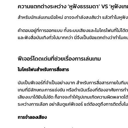
ความแตกต่างระหว่าง ‘หูฟังธรรมดา’ VS ‘หูฟังเกม
สำหรับนักเล่นเกมมือใหม่ อาจจะกำลังสงสัยว่า แล้วทำไมหูฟัง
คำตอบอยู่ที่การออกแบบ ทั้งระบบเสียงและไมโครโฟนที่ไม่ได้
และฟังสื่อบันเทิงทั่วไปมากกว่า นี่จึงเป็นข้อแตกต่างว่าทำไมค
ฟีเจอร์โดดเด่นที่ช่วยเรื่องการเล่นเกม
ไมโครโฟนสำหรับการสื่อสาร
นับเป็นฟีเจอร์ที่จำเป็นอย่างมาก สำหรับการสื่อสารภายในทีม
เกมที่มีลักษณะการแข่งขัน หรือดำเนินเรื่องที่ต้องอาศัยการ
เสียงเบาได้ยินไม่ชัด ก็อาจจะทำให้รูปเกมเกิดความผิดพลาดไ
ระหว่างการเลือก อย่าลืมดูแค่ฟีเจอร์ แต่ต้องดูถึงการติดตั้งไ
การจำลองเสียง