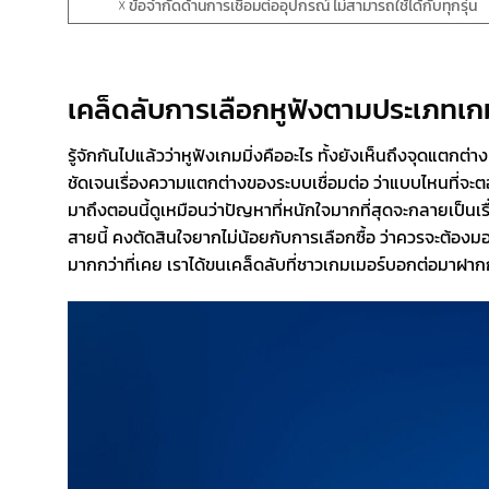
☓ ข้อจำกัดด้านการเชื่อมต่ออุปกรณ์ ไม่สามารถใช้ได้กับทุกรุ่น
เคล็ดลับการเลือกหูฟังตามประเภทเก
รู้จักกันไปแล้วว่าหูฟังเกมมิ่งคืออะไร ทั้งยังเห็นถึงจุดแตก
ชัดเจนเรื่องความแตกต่างของระบบเชื่อมต่อ ว่าแบบไหนที่จะ
มาถึงตอนนี้ดูเหมือนว่าปัญหาที่หนักใจมากที่สุดจะกลายเป็นเรื
สายนี้ คงตัดสินใจยากไม่น้อยกับการเลือกซื้อ ว่าควรจะต้อง
มากกว่าที่เคย เราได้ขนเคล็ดลับที่ชาวเกมเมอร์บอกต่อมาฝากกัน