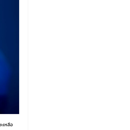
ซะเหลือ