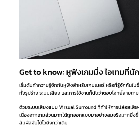
Get to know: หูฟังเกมมิ่ง ไอเทมที่นั
เริ่มต้นทำความรู้จักกับหูฟังสำหรับเกมเมอร์ หรือที่รู้จักกัน
ทั้งรูปร่าง ระบบเสียง และการใช้งานก็นับว่าตอบโจทย์สายเกม
ด้วยระบบเสียงแบบ Virsual Surround ที่ทำให้การปล่อยเสีย
เนื่องจากเกมส่วนมากได้ถูกออกแบบมาอย่างสมจริงมากยิ่งขึ้น ด
สัมผัสจับได้ไวยิ่งกว่าเดิม