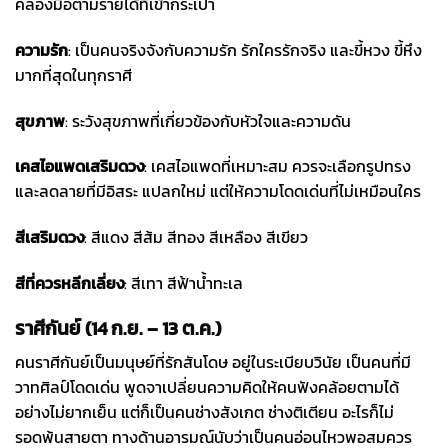
คล่องมือตามรายได้ที่เข้ากระเป๋า
ความรัก
: เป็นคนจริงจังกับความรัก รักใครรักจริง และขี้หวง ขี้หึง
มากที่สุดในทุกราศี
สุขภาพ
: ระวังสุขภาพที่เกี่ยวข้องกับหัวใจและความดัน
เคสไอแพด
เสริมดวง
: เคสไอแพดที่เหมาะสม ควรจะเลือกรูปทรง
และลดลายที่มีอิสระ แปลกใหม่ แต่ให้ความโดดเด่นที่ไม่เหมือนใคร
สีเสริมดวง
: สีแดง สีส้ม สีทอง สีเหลือง สีเขียว
สีที่ควรหลีกเลี่ยง
: สีเทา สีฟ้าน้ำทะเล
ราศีกันย์ (14 ก.ย. – 13 ต.ค.)
คนราศีกันย์เป็นมนุษย์ที่รักสันโดษ อยู่ในระเบียบวินัย เป็นคนที่มี
วาทศิลป์โดดเด่น พูดจาเปลี่ยนความคิดให้คนฟังคล้อยตามได้
อย่างไม่ยากเย็น แต่ก็เป็นคนช่างสังเกต ช่างติเตียน อะไรก็ไม่
รอดพ้นสายตา ทางด้านอารมณ์นับว่าเป็นคนอ่อนไหวพอสมควร