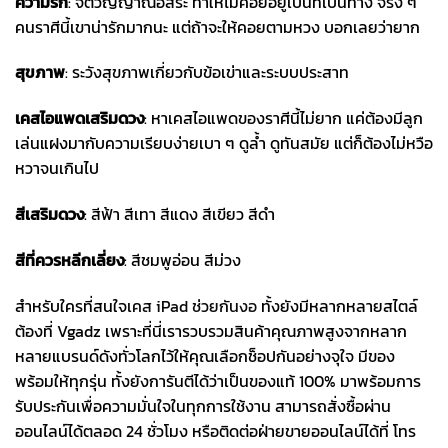
ความรัก
: จิตวิญญาณอิสระ ทำให้ไม่ค่อยอยู่เป็นที่เป็นทาง จริง ๆ
คนราศีนี้เขาน่ารักมากนะ แต่ถ้าจะให้คอยตามหวง บอกเลยว่ายาก
สุขภาพ
: ระวังสุขภาพเกี่ยวกับข้อเข่าและระบบประสาท
เคสไอแพด
เสริมดวง
: หาเคสไอแพดของราศีนี้ไม่ยาก แค่ต้องมีลูก
เล่นแฝงมากับความเรียบง่ายเบา ๆ ดูล้ำ ดูทันสมัย แต่ก็ต้องไม่หวือ
หวาจนเกินไป
สีเสริมดวง
: สีฟ้า สีเทา สีแดง สีเขียว สีดำ
สีที่ควรหลีกเลี่ยง
: สีชมพูอ่อน สีม่วง
สำหรับใครที่สนใจ
เคส iPad ช่วยกันงอ
ทั้งยังมีหลากหลายสไตล์
ต้องที่ Vgadz เพราะที่นี่เรารวบรวมสินค้าคุณภาพสูงจากหลาก
หลายแบรนด์ดังทั่วโลกไว้ให้คุณเลือกช็อปกันอย่างจุใจ มีของ
พร้อมให้ทุกรุ่น ทั้งยังการันตีได้ว่าเป็นของแท้ 100% มาพร้อมการ
รับประกันเพื่อความมั่นใจในทุกการใช้งาน สามารถสั่งซื้อผ่าน
ออนไลน์ได้ตลอด 24 ชั่วโมง หรือติดต่อฝ่ายขายออนไลน์ได้ที่ โทร