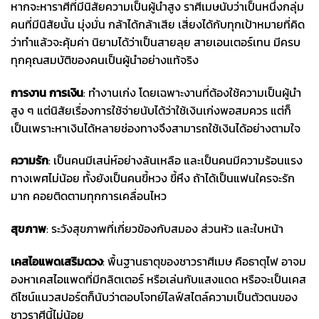
หากจะหาราศีที่มีนิสัยความเป็นผู้นำสูง ราศีเมษนับว่าเป็นหนึ่งกลุ่ม
คนที่มีนิสัยนั้น มุ่งมั่น กล้าได้กล้าเสีย เสี่ยงได้กับทุกเป้าหมายที่คิด
ว่าทำแล้วจะคุ้มค่า นิยามได้ว่าเป็นสายลุย สายเอนเตอร์เทน มีครบ
ทุกคุณสมบัติของคนเป็นผู้นำอย่างแท้จริง
การงาน การเงิน
: ทำงานเก่ง โดยเฉพาะงานที่ต้องใช้ความเป็นผู้นำ
สูง ๆ แต่นิสัยเรื่องการใช้จ่ายนับได้ว่าใช้เงินเก่งพอสมควร แต่ก็
เป็นเพราะหาเงินได้หลายช่องทางจึงสามารถใช้เงินได้อย่างตามใจ
ความรัก
: เป็นคนมีเสน่ห์อย่างล้นเหลือ และเป็นคนมีความร้อนแรง
ทางเพศไม่น้อย ทั้งยังเป็นคนขี้หวง ขี้หึง ถ้าได้เป็นแฟนใครจะรัก
มาก คอยติดตามทุกการเคลื่อนไหว
สุขภาพ
: ระวังสุขภาพที่เกี่ยวข้องกับสมอง ส่วนหัว และใบหน้า
เคสไอแพด
เสริมดวง
: พื้นฐานธาตุของชาวราศีเมษ คือธาตุไฟ อาจม
องหาเคสไอแพดที่มีกลิตเตอร์ หรือเล่นกับแสงแดด หรือจะเป็นเคส
ดีไซน์แนวสปอร์ตก็นับว่าตอบโจทย์ไลฟ์สไตล์ความเป็นตัวตนของ
ชาวราศีนี้ไม่น้อย