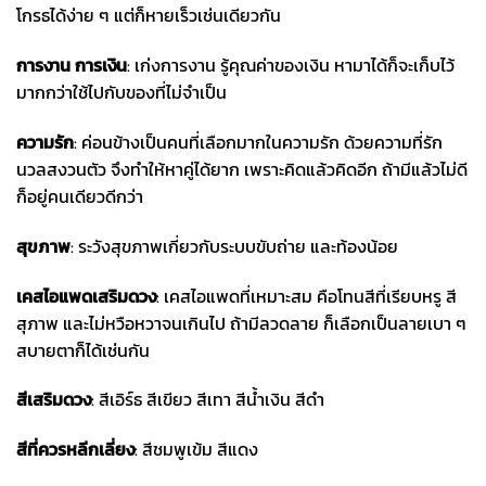
โกรธได้ง่าย ๆ แต่ก็หายเร็วเช่นเดียวกัน
การงาน การเงิน
: เก่งการงาน รู้คุณค่าของเงิน หามาได้ก็จะเก็บไว้
มากกว่าใช้ไปกับของที่ไม่จำเป็น
ความรัก
: ค่อนข้างเป็นคนที่เลือกมากในความรัก ด้วยความที่รัก
นวลสงวนตัว จึงทำให้หาคู่ได้ยาก เพราะคิดแล้วคิดอีก ถ้ามีแล้วไม่ดี
ก็อยู่คนเดียวดีกว่า
สุขภาพ
: ระวังสุขภาพเกี่ยวกับระบบขับถ่าย และท้องน้อย
เคสไอแพด
เสริมดวง
: เคสไอแพดที่เหมาะสม คือโทนสีที่เรียบหรู สี
สุภาพ และไม่หวือหวาจนเกินไป ถ้ามีลวดลาย ก็เลือกเป็นลายเบา ๆ
สบายตาก็ได้เช่นกัน
สีเสริมดวง
: สีเอิร์ธ สีเขียว สีเทา สีน้ำเงิน สีดำ
สีที่ควรหลีกเลี่ยง
: สีชมพูเข้ม สีแดง