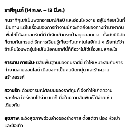
ราศีกุมภ์ (14 ก.พ. – 13 มี.ค.)
คนราศีกุมภ์เป็นพวกอารมณ์ศิลป์ และอ่อนไหวง่าย อยู่ไม่ค่อยเป็นที่
เป็นทาง แต่ในเรื่องของการทำงานมักจะคิดถึงช่องทางทำมาหากิน
เพื่อให้ได้ผลตอบรับที่ดี มีเงินเข้ากระเป๋าอยู่ตลอดเวลา ทั้งยังมีนิสัย
ที่ตามทันเทรนด์ รักการเรียนรู้เกี่ยวกับเทคโนโลยีใหม่ ๆ เรียกได้ว่า
ถ้าเห็นไอแพดรุ่นใหม่ในมือคนราศีนี้ก็ถือว่าไม่ใช่เรื่องแปลกอะไร
การงาน การเงิน
: นิสัยพื้นฐานของคนราศีนี้ ทำให้เหมาะสมกับการ
ทำงานสายออนไลน์ เนื่องจากเป็นคนยืดหยุ่น และรักความ
สร้างสรรค์
ความรัก
: ด้วยอารมณ์ศิลปินของราศีกุมภ์ จึงทำให้เกิดความ
หลงใหล ใคร่ชอบได้ง่าย แต่ก็เบื่อในความสัมพันธ์ได้ง่ายเช่น
เดียวกัน
สุขภาพ
: ระวังสุขภาพช่วงล่างของร่างกาย ตั้งแต่ขา น่อง หัวเข่า
และข้อเท้า