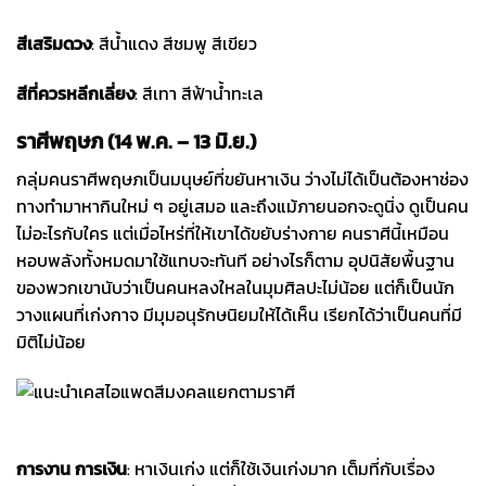
สีเสริมดวง
: สีน้ำแดง สีชมพู สีเขียว
สีที่ควรหลีกเลี่ยง
: สีเทา สีฟ้าน้ำทะเล
ราศีพฤษภ (14 พ.ค. – 13 มิ.ย.)
กลุ่มคนราศีพฤษภเป็นมนุษย์ที่ขยันหาเงิน ว่างไม่ได้เป็นต้องหาช่อง
ทางทำมาหากินใหม่ ๆ อยู่เสมอ และถึงแม้ภายนอกจะดูนิ่ง ดูเป็นคน
ไม่อะไรกับใคร แต่เมื่อไหร่ที่ให้เขาได้ขยับร่างกาย คนราศีนี้เหมือน
หอบพลังทั้งหมดมาใช้แทบจะทันที อย่างไรก็ตาม อุปนิสัยพื้นฐาน
ของพวกเขานับว่าเป็นคนหลงใหลในมุมศิลปะไม่น้อย แต่ก็เป็นนัก
วางแผนที่เก่งกาจ มีมุมอนุรักษนิยมให้ได้เห็น เรียกได้ว่าเป็นคนที่มี
มิติไม่น้อย
Kate Spade เคส iPad
การงาน การเงิน
: หาเงินเก่ง แต่ก็ใช้เงินเก่งมาก เต็มที่กับเรื่อง