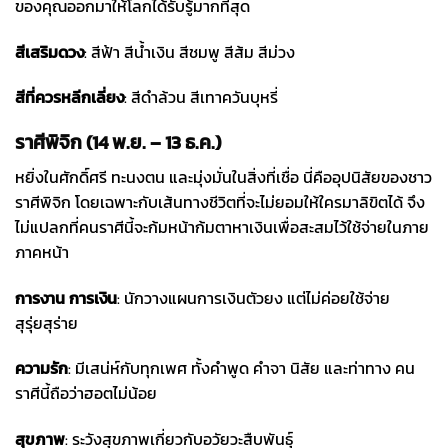
ของคุณออกมาให้โลกได้รับรู้มากที่สุด
สีเสริมดวง
: สีฟ้า สีน้ำเงิน สีชมพู สีส้ม สีม่วง
สีที่ควรหลีกเลี่ยง
: สีดำล้วน สีเทาควันบุหรี่
ราศีพิจิก (14 พ.ย. – 13 ธ.ค.)
หยิ่งในศักดิ์ศรี ทะนงตน และมุ่งมั่นในสิ่งที่เชื่อ นี่คืออุปนิสัยของชาว
ราศีพิจิก โดยเฉพาะกับเส้นทางชีวิตที่จะไม่ยอมให้ใครมาลิขิตได้ จึง
ไม่แปลกที่คนราศีนี้จะก้มหน้าก้มตาหาเงินเพื่อสะสมไว้ใช้จ่ายในภาย
ภาคหน้า
การงาน การเงิน
: นักวางแผนการเงินตัวยง แต่ไม่ค่อยใช้จ่าย
สุรุ่ยสุร่าย
ความรัก
: มีเสน่ห์กับทุกเพศ ทั้งคำพูด คำจา นิสัย และท่าทาง คน
ราศีนี้ถือว่าฮอตไม่น้อย
สุขภาพ
: ระวังสุขภาพเกี่ยวกับอวัยวะสืบพันธุ์