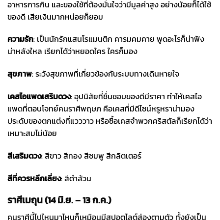
อาหารการกิน และของใช้ที่ต้องมั่นใจว่ามีมูลค่าสูง อย่างน้อยก็ได้ใช้
ของดี เสียเงินมากหน่อยก็ยอม
ความรัก
: เป็นนักรักแสนโรแมนติก คารมคมคาย พูดอะไรก็น่าฟัง
น่าหลังใหล เรียกได้ว่าหยอดใคร ใครก็มอง
สุขภาพ
: ระวังสุขภาพที่เกี่ยวข้องกับระบบทางเดินหายใจ
เคสไอแพด
เสริมดวง
: อุปนิสัยที่ชื่นชอบของดีมีราคา ทำให้เคสไอ
แพดที่ตอบโจทย์คนราศีพฤษภ คือเคสที่มีดีไซน์หรูหราน่ามอง
ประดับของตกแต่งที่แวววาว หรือซื้อเคสจำพวกคริสตัลก็เรียกได้ว่า
เหมาะสมไม่น้อย
สีเสริมดวง
: สีขาว สีทอง สีชมพู สีกลิตเตอร์
สีที่ควรหลีกเลี่ยง
: สีดำล้วน
ราศีเมถุน (14 มิ.ย. – 13 ก.ค.)
คนราศีนี้ไปไหนมาไหนก็เหมือนมีสปอตไลต์ส่องตามตัว ทั้งยังเป็น