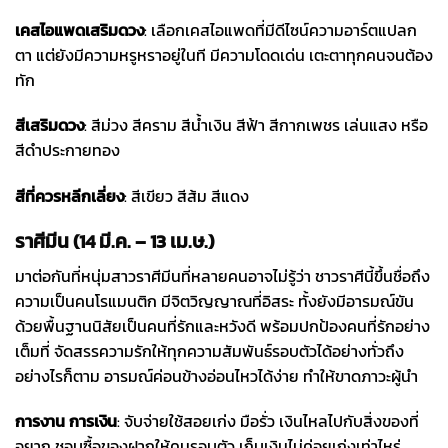
เคสไอแพด
เสริมดวง
: เลือกเคสไอแพดที่มีดีไซน์ความอาร์ตแปลก
ตา แต่ยังมีความหรูหราอยู่ในที มีความโดดเด่น เตะตาทุกคนจนต้อง
ทัก
สีเสริมดวง
: สีม่วง สีคราม สีน้ำเงิน สีฟ้า สีกากเพชร เล่นแสง หรือ
สีดำประกายทอง
สีที่ควรหลีกเลี่ยง
: สีเขียว สีส้ม สีแดง
ราศีมีน (14 มี.ค. – 13 เม.ษ.)
มาต่อกันที่หนุ่มสาวราศีมีนที่หลายคนอาจไม่รู้ว่า ชาวราศีนี้ขึ้นชื่อถึง
ความเป็นคนโรแมนติก มีจิตวิญญาณที่อิสระ ทั้งยังมีอารมณ์ขัน
ด้วยพื้นฐานนิสัยเป็นคนที่รักและหวังดี พร้อมปกป้องคนที่รักอย่าง
เต็มที่ จัดสรรความรักให้ทุกความสัมพันธ์รอบตัวได้อย่างทั่วถึง
อย่างไรก็ตาม อารมณ์ค่อนข้างอ่อนไหวได้ง่าย ทำให้ขาดภาวะผู้นำ
การงาน การเงิน
: จับจ่ายใช้สอยเก่ง มือรั่ว เงินไหลไปกับสิ่งของที่
อยาก ชอบซื้อของฝากให้คนรอบตัว เก็บเงินไม่ค่อยเก่งเท่าไหร่