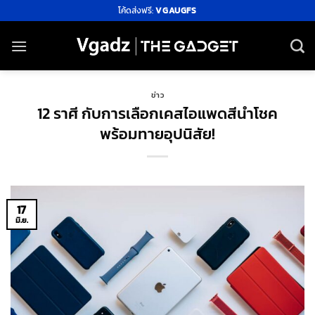
ข้าม
โค้ดส่งฟรี:
VGAUGFS
ไป
ยัง
เนื้อหา
ข่าว
12 ราศี กับการเลือกเคสไอแพดสีนำโชค
พร้อมทายอุปนิสัย!
17
มิ.ย.