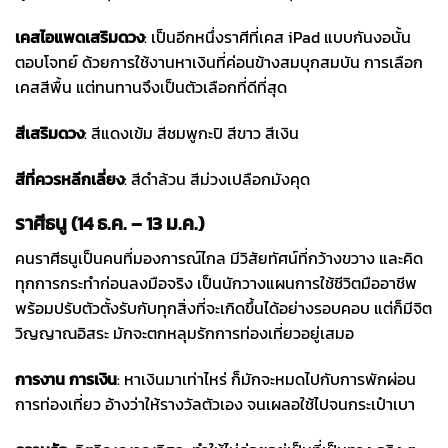
เคสไอแพด
เสริมดวง
: เป็นอีกหนึ่งราศีที่เคส iPad แบบกันงอนั้น
ตอบโจทย์ ด้วยการใช้งานหาเงินที่ค่อนข้างสมบุกสมบัน การเลือก
เคสสีพื้น แต่ทนทานจึงเป็นตัวเลือกที่ดีที่สุด
สีเสริมดวง
: สีแดงเข้ม สีชมพูกะปิ สีขาว สีเงิน
สีที่ควรหลีกเลี่ยง
: สีดำล้วน สีม่วงเปลือกมังคุด
ราศีธนู (14 ธ.ค. – 13 ม.ค.)
คนราศีธนูเป็นคนที่มองการณ์ไกล มีวิสัยทัศน์ที่กว้างขวาง และคิด
ทุกการกระทำก่อนลงมือจริง เป็นนักวางแผนการใช้ชีวิตมืออาชีพ
พร้อมปรับตัวตั้งรับกับทุกสิ่งที่จะเกิดขึ้นได้อย่างรอบคอบ แต่ก็มีจิต
วิญญาณอิสระ มักจะตกหลุมรักการท่องเที่ยวอยู่เสมอ
การงาน การเงิน
: หาเงินมาเท่าไหร่ ก็มักจะหมดไปกับการพักผ่อน
การท่องเที่ยว อ้างว่าให้รางวัลตัวเอง จนเผลอใช้ไปจนกระเป๋าเบา