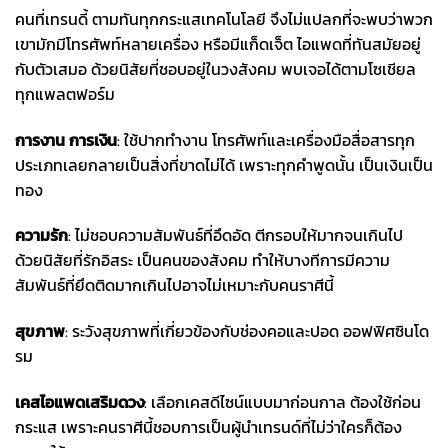
คนที่เทรนดี้ ตามทันทุกกระแสเทคโนโลยี จึงไม่แปลกที่จะพบว่าพวก
เขามักมีโทรศัพท์หลายเครื่อง หรือมีแก็ดเจ็ต ไอแพดที่ทันสมัยอยู่
กับตัวเสมอ ด้วยนิสัยที่ชอบอยู่ในวงสังคม พบเจอได้ตามโซเชียล
ทุกแพลตฟอร์ม
การงาน การเงิน
: ใช้ปากทำงาน โทรศัพท์และเครื่องมือสื่อสารทุก
ประเภทเลยกลายเป็นสิ่งที่ขาดไม่ได้ เพราะทุกคำพูดนั้น เป็นเงินเป็น
ทอง
ความรัก
: ไม่ชอบความสัมพันธ์ที่อึดอัด ตีกรอบให้มากจนเกินไป
ด้วยนิสัยที่รักอิสระ เป็นคนของสังคม ทำให้บางทีการมีความ
สัมพันธ์ที่ยึดติดมากเกินไปอาจไม่เหมาะกับคนราศีนี้
สุขภาพ
: ระวังสุขภาพที่เกี่ยวข้องกับช่องคอและปอด ออฟฟิศซินโด
รม
เคสไอแพด
เสริมดวง
: เลือกเคสดีไซน์แบบมาก่อนกาล ต้องใช้ก่อน
กระแส เพราะคนราศีนี้ชอบการเป็นผู้นำเทรนด์ที่ไม่ว่าใครก็ต้อง