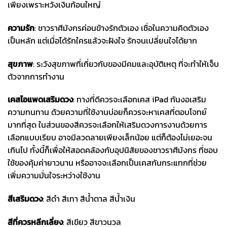
เพียงเพราะหวังเงินก้อนใหญ่
ความรัก
: ชาวราศีมังกรค่อนข้างรักตัวเอง เชื่อในความคิดตัวเอง
เป็นหลัก แต่เมื่อได้รักใครแล้วจะฝังใจ รักจนเปลี่ยนใจได้ยาก
สุขภาพ
: ระวังสุขภาพที่เกี่ยวกับของมีคมและอุบัติเหตุ ที่จะทำให้เจ็บ
ตัวจากการทำงาน
เคสไอแพด
เสริมดวง
: ทางที่ดีควรจะเลือกเคส iPad กันงอเสริม
ความทนทาน ด้วยความที่ใช้งานบ่อยก็ควรจะหาเคสที่ตอบโจทย์
มากที่สุด ในส่วนของสีควรจะเลือกให้เสริมดวงการงานด้วยการ
เลือกแบบเรียบ อาจมีลวดลายเพียงเล็กน้อย แต่ก็ต้องไม่เยอะจน
เกินไป ทั้งนี้ก็เพื่อให้สอดคล้องกับอุปนิสัยของชาวราศีมังกร ที่ชอบ
ใช้ของคุ้มค่ายาวนาน หรืออาจจะเลือกเป็นเคสกันกระแทกที่ช่วย
เพิ่มความมั่นใจระหว่างใช้งาน
สีเสริมดวง
: สีดำ สีเทา สีน้ำตาล สีน้ำเงิน
สีที่ควรหลีกเลี่ยง
: สีเขียว สีขาวนวล