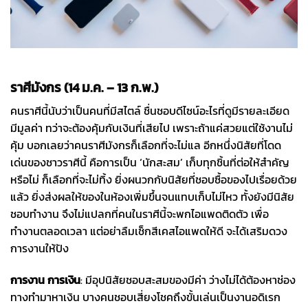
สายมูพลาดไม่ได้ เพราะทุกสิ่งรอบตัวมีผลต่อดวงชะตาเสมอ
ราศีมังกร (14 ม.ค. – 13 ก.พ.)
คนราศีนี้นับว่าเป็นคนที่มีสไตล์ ชื่นชอบดีไซน์อะไรที่ดูมีรายละเอียด
มีมูลค่า ทว่าจะต้องคุ้มกับเงินที่เสียไป เพราะถ้าแค่สวยแต่ใช้งานไม่
คุ้ม บอกเลยว่าคนราศีมังกรก็เลือกที่จะไม่แล อีกหนึ่งนิสัยที่โดด
เด่นของชาวราศีนี้ คือการเป็น ‘นักสะสม’ เก็บทุกชิ้นที่ต่อให้สำคัญ
หรือไม่ ก็เลือกที่จะไม่ทิ้ง ยิ่งผนวกกับนิสัยที่ชอบซื้อของไปเรื่อยด้วย
แล้ว ยิ่งส่งผลให้ของในห้องเพิ่มขึ้นจนแทบเก็บไม่ไหว ทั้งยังมีนิสัย
ชอบทำงาน จึงไม่แปลกที่คนในราศีนี้จะพกไอแพดติดตัว เพื่อ
ทำงานตลอดเวลา แต่อย่าลืมเช็กสีเคสไอแพดให้ดี จะได้เสริมดวง
การงานให้ปัง
การงาน การเงิน
: มีอุปนิสัยชอบสะสมของมีค่า ว่างไม่ได้ต้องหาช่อง
ทางทำมาหาเงิน บางคนชอบเสี่ยงโชคถึงขั้นเล่นเป็นงานอดิเรก