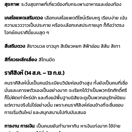
สุขภาพ
: ระวังสุขภาพที่เกี่ยวข้องกับกระเพาะอาหารและช่องท้อง
เคสไอแพด
เสริมดวง
: เลือกเคสไอแพดดีไซน์เรียบหรู เรียบง่าย เน้น
ความแวววาวเป็นประกาย หรือจะเลือกเคสประกายมุก ก็ถือว่าตรง
โจทย์คนราศีนี้แบบสุด ๆ
สีเสริมดวง
: สีขาวนวล ขาวมุก สีเขียวหยก สีฟ้าอ่อน สีส้ม สีเทา
สีที่ควรหลีกเลี่ยง
: สีโทนมืด
ราศีสิงห์ (14 ส.ค. – 13 ก.ย.)
คนราศีสิงห์นั้นเป็นคนมีระเบียบวินัยค่อนข้างสูง ทั้งยังเป็นคนที่เชื่อ
มั่นและเคารพตัวเองเป็นอย่างมาก จะเรียกได้ว่าเป็นพวกรักศักดิ์ศรี
ก็ไม่ผิดเท่าไหร่นัก และถึงแม้พื้นฐานนิสัยจะดูเป็นพวกอนุรักษ์นิยม
แต่ความจริงไม่ใช่อย่างนั้น เพราะคนราศีสิงห์ค่อนข้างที่จะชื่นชอบ
การเริ่มต้นใหม่ และสนุกสนานไปกับมันเสมอ
การงาน การเงิน
: เป็นคนขยันทำมาหากิน หาเงินเก่งมาก ใช้จ่าย