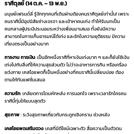
ราศีตุลย์ (14 ต.ค. – 13 พ.ย.)
มนุษย์เฟรนด์ลี่ รู้จักทุกคนที่เดินผ่านต้องคนราศีตุลย์เท่านั้น! เพราะ
คนราศีนี้มีอุปนิสัยช่างเจรจา และเข้าหาคนเก่ง ทำให้รับบทเป็น
คนกลางผู้ประนีประนอมระหว่างเพื่อนมาเสมอ ทั้งยังมีความ
สามารถในการเก็บอารมณ์ได้เก่ง และรักในความยุติธรรม มีความ
เที่ยงตรงเป็นอย่างมาก
การงาน การเงิน
: เป็นอีกหนึ่งราศีที่หาเงินเก่งมาก ๆ และก็ยังใช้เงิน
เก่งไปกับสิ่งที่ให้ความสุขส่วนตัว ไม่ว่าจะอาหารการกิน หรือเครื่อง
แต่งกาย เคสไอแพดก็เป็นหนึ่งอย่างที่คนราศีนี้เปลี่ยนบ่อย ต้อง
ตามให้ทันแฟชั่นเสมอ
ความรัก
: เกลียดการโดนหักหลัง การนอกใจ เพราะเวลารักใครคน
ราศีนี้ทุ่มให้แบบสุดตัว
สุขภาพ
: ระวังสุขภาพเกี่ยวกับกระดูกเชิงกราน ช่วงหลัง
เคสไอแพด
เสริมดวง
: เคสที่มีดีไซน์เฉพาะตัว สื่อความเป็นตัวตน