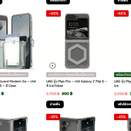
หยิบใส่ตะกร้า
อ่านเพิ่ม
:
is:
was:
is:
w
-68%
-66%
99 ฿.
1,560 ฿.
2,599 ฿.
1,560 ฿.
1
ักแชทเช็คสต๊อกสาขา
หมดชั่วคราว ทักแชทเช็คสต๊อกสาขา
พร้อมจำหน
a Guard Modern Go – เคส
UAG รุ่น Plyo Pro – เคส Galaxy Z Flip 6 –
UAG รุ่น Pl
6 – สี Clear
สี Ice/Silver
Ice
ginal
Current
Original
Current
5
฿
2,790
฿
890
฿
2,290
฿
ce
price
price
price
อ่านเพิ่ม
หยิบใส่ตะก
:
is:
was:
is:
-35%
-45%
90 ฿.
995 ฿.
2,790 ฿.
890 ฿.