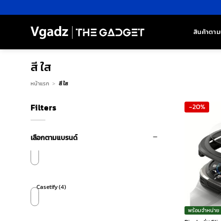
ข้าม
ไป
ยัง
สินค้าตาม
เนื้อหา
สี ใส
หน้าแรก
>
สี ใส
Filters
-20%
เลือกตามแบรนด์
Casetify
(4)
พร้อมจำหน่าย