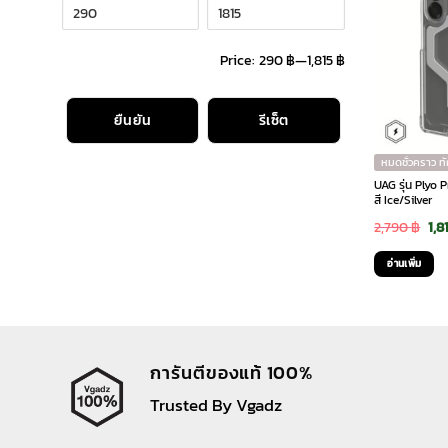
Price:
290 ฿
—
1,815 ฿
ยืนยัน
รีเซ็ต
หมดชั่วคราว ท
UAG รุ่น Plyo 
สี Ice/Silver
Ori
2,790
฿
1,8
pri
อ่านเพิ่ม
was
2,7
การันตีของแท้ 100%
Trusted By Vgadz