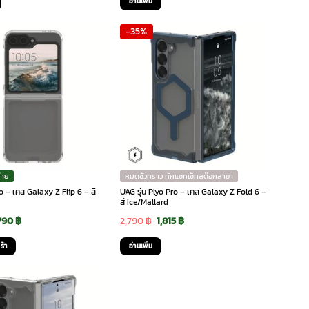
อ่านเพิ่ม
as:
is:
was:
is:
-35%
,890 ฿.
390 ฿.
1,590 ฿.
290 ฿.
่าย
หมดชั่วคราว ทักแชทเช็คสต๊อกสาขา
yo – เคส Galaxy Z Flip 6 – สี
UAG รุ่น Plyo Pro – เคส Galaxy Z Fold 6 –
สี Ice/Mallard
Original
Current
Original
Current
790
฿
2,790
฿
1,815
฿
price
price
price
price
ร้า
อ่านเพิ่ม
was:
is:
was:
is:
2,290 ฿.
790 ฿.
2,790 ฿.
1,815 ฿.