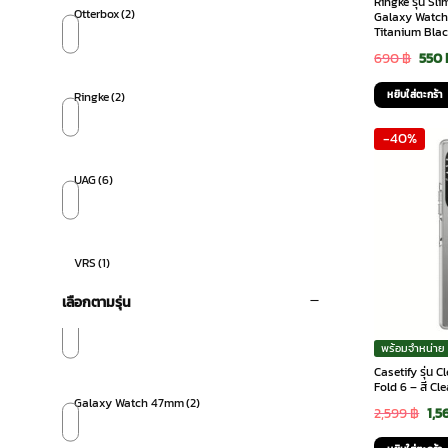
Ringke รุ่น Sl
Otterbox
(2)
Galaxy Watch 
Titanium Bla
Orig
690
฿
550
pric
หยิบใส่ตะกร้า
Ringke
(2)
was:
-40%
690 
UAG
(6)
VRS
(1)
เลือกตามรุ่น
พร้อมจำหน่าย
Casetify รุ่น 
Fold 6 – สี Cle
Galaxy Watch 47mm
(2)
Ori
2,599
฿
1,5
pri