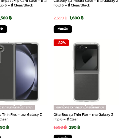
่น Impact Flip Card Case – เคส
Casetify รุ่น Impact Case – เคส Galaxy Z
ip 6 – สี Clear/Black
Fold 6 – สี Clear/Black
riginal
Current
Original
Current
1,560
฿
2,599
฿
1,690
฿
rice
price
price
price
ร้า
อ่านเพิ่ม
was:
is:
was:
is:
-82%
,599 ฿.
1,560 ฿.
2,599 ฿.
1,690 ฿.
ว ทักแชทเช็คสต๊อกสาขา
หมดชั่วคราว ทักแชทเช็คสต๊อกสาขา
่น Thin Flex – เคส Galaxy Z
OtterBox รุ่น Thin Flex – เคส Galaxy Z
 Clear
Flip 6 – สี Clear
riginal
Current
Original
Current
390
฿
1,590
฿
290
฿
rice
price
price
price