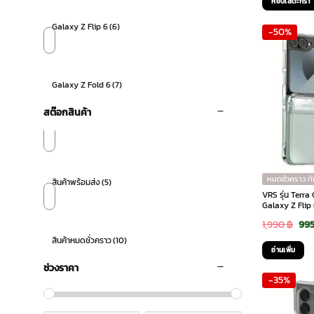
หยิบใส่ตะกร้า
was
Galaxy Z Flip 6
(6)
-50%
2,5
Galaxy Z Fold 6
(7)
สต๊อกสินค้า
หมดชั่วคราว ท
สินค้าพร้อมส่ง
(5)
VRS รุ่น Terr
Galaxy Z Flip 
Ori
1,990
฿
99
สินค้าหมดชั่วคราว
(10)
pri
อ่านเพิ่ม
was
ช่วงราคา
-35%
1,9