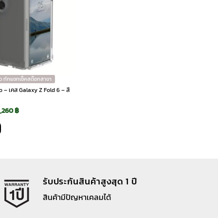
ว ทักแชทเช็คสต๊อกสาขา
yo – เคส Galaxy Z Fold 6 – สี
Original
Current
1,260
฿
price
price
was:
is:
2,290 ฿.
1,260 ฿.
รับประกันสินค้าสูงสุด 1 ปี
สินค้ามีปัญหาเคลมได้