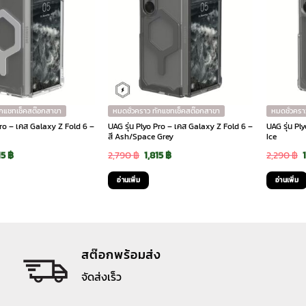
ักแชทเช็คสต๊อกสาขา
หมดชั่วคราว ทักแชทเช็คสต๊อกสาขา
หมดชั่วครา
Pro – เคส Galaxy Z Fold 6 –
UAG รุ่น Plyo Pro – เคส Galaxy Z Fold 6 –
UAG รุ่น Pl
สี Ash/Space Grey
Ice
ginal
Current
Original
Current
15
฿
2,790
฿
1,815
฿
2,290
฿
ce
price
price
price
อ่านเพิ่ม
อ่านเพิ่ม
:
is:
was:
is:
90 ฿.
1,815 ฿.
2,790 ฿.
1,815 ฿.
สต๊อกพร้อมส่ง
จัดส่งเร็ว