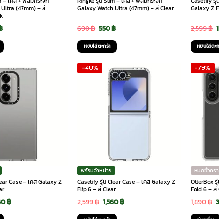
im – เคส + ฟิล์มกระจก
Ringke รุ่น Slim – เคส + ฟิล์มกระจก
Casetify รุ
Ultra (47mm) – สี
Galaxy Watch Ultra (47mm) – สี Clear
Galaxy Z Fl
ck
inal
Current
Original
Current
O
฿
690
฿
550
฿
2,599
฿
e
price
price
price
p
หยิบใส่ตะกร้า
หยิบใส่ตะก
is:
was:
is:
-40%
-79%
฿.
550 ฿.
690 ฿.
550 ฿.
2
พร้อมจำหน่าย
หมดชั่วครา
Clear Case – เคส Galaxy Z
Casetify รุ่น Clear Case – เคส Galaxy Z
OtterBox รุ
ar
Flip 6 – สี Clear
Fold 6 – สี
ginal
Current
Original
Current
O
60
฿
2,599
฿
1,560
฿
1,890
฿
ce
price
price
price
p