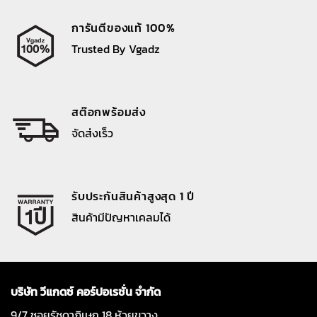
การันตีของแท้ 100%
Trusted By Vgadz
สต๊อกพร้อมส่ง
จัดส่งเร็ว
รับประกันสินค้าสูงสุด 1 ปี
สินค้ามีปัญหาเคลมได้
บริษัท วีแกดซ์ คอร์ปอเรชั่น จำกัด
9/7 ซอยรัชดาภิเษก 18 ห้วยขวาง