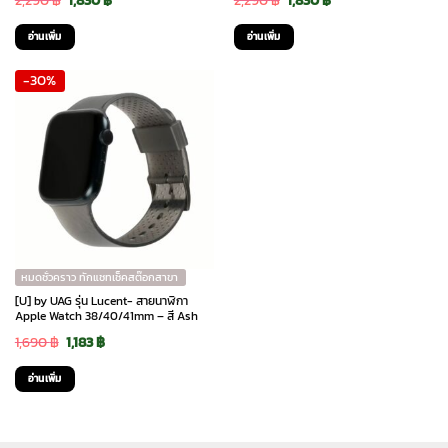
2,290
฿
1,830
฿
2,290
฿
1,830
฿
price
price
price
price
อ่านเพิ่ม
อ่านเพิ่ม
was:
is:
was:
is:
-30%
2,290 ฿.
1,830 ฿.
2,290 ฿.
1,830 ฿.
หมดชั่วคราว ทักแชทเช็คสต๊อกสาขา
[U] by UAG รุ่น Lucent- สายนาฬิกา
Apple Watch 38/40/41mm – สี Ash
Original
Current
1,690
฿
1,183
฿
price
price
อ่านเพิ่ม
was:
is:
1,690 ฿.
1,183 ฿.